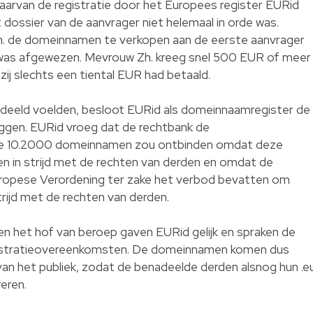
aarvan de registratie door het Europees register EURid
ossier van de aanvrager niet helemaal in orde was.
. de domeinnamen te verkopen aan de eerste aanvrager
was afgewezen. Mevrouw Zh. kreeg snel 500 EUR of meer
j slechts een tiental EUR had betaald.
eeld voelden, besloot EURid als domeinnaamregister de
eggen. EURid vroeg dat de rechtbank de
de 10.2000 domeinnamen zou ontbinden omdat deze
 in strijd met de rechten van derden en omdat de
ropese Verordening ter zake het verbod bevatten om
rijd met de rechten van derden.
en het hof van beroep gaven EURid gelijk en spraken de
egistratieovereenkomsten. De domeinnamen komen dus
van het publiek, zodat de benadeelde derden alsnog hun .e
eren.