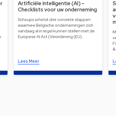
or
Artificiële intelligentie (AI) –
S
Checklists voor uw onderneming
a
v
Schoups schetst drie concrete stappen
m
waarmee Belgische ondernemingen zich
vandaag al in regel kunnen stellen met de
M
n
Europese AI Act (Verordening (EU)…
v
F
&
Lees Meer
L