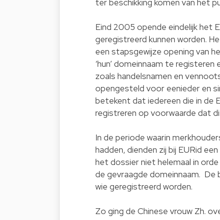
ter beschikking komen van het pu
Eind 2005 opende eindelijk het
geregistreerd kunnen worden. He
een stapsgewijze opening van h
‘hun’ domeinnaam te registeren e
zoals handelsnamen en vennoots
opengesteld voor eenieder en sin
betekent dat iedereen die in de 
registreren op voorwaarde dat d
In de periode waarin merkhouder
hadden, dienden zij bij EURid een
het dossier niet helemaal in ord
de gevraagde domeinnaam. De be
wie geregistreerd worden.
Zo ging de Chinese vrouw Zh. ove