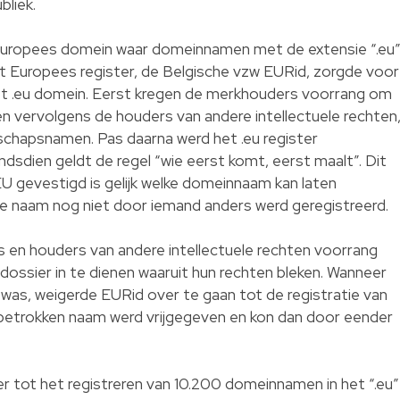
bliek.
 Europees domein waar domeinnamen met de extensie “.eu
t Europees register, de Belgische vzw EURid, zorgde voor
et .eu domein. Eerst kregen de merkhouders voorrang om
n vervolgens de houders van andere intellectuele rechten
chapsnamen. Pas daarna werd het .eu register
dsdien geldt de regel “wie eerst komt, eerst maalt”. Dit
EU gevestigd is gelijk welke domeinnaam kan laten
ie naam nog niet door iemand anders werd geregistreerd.
s en houders van andere intellectuele rechten voorrang
 dossier in te dienen waaruit hun rechten bleken. Wanneer
e was, weigerde EURid over te gaan tot de registratie van
trokken naam werd vrijgegeven en kon dan door eender
r tot het registreren van 10.200 domeinnamen in het “.eu”