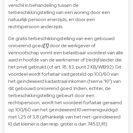
verschil in behandeling tussen de
terbeschikkingstelling van een woning door een
natuurlijk persoon enerzijds, en door een
rechtspersoon anderzijds.
De gratis terbeschikkingstelling van een gebouwd
onroerend goed
[1]
door de werkgever of
vennootschap vormt een belastbaar voordeel van alle
aard in hoofde van de werknemer of bedrijfsleider die
het privé gebruikt (cf. art. 18, §3, punt 2 KB/WIB92). Dit
voordeel wordt forfaitair vastgesteld op 100/60 van
het geïndexeerd kadastraal inkomen (hierna “KI”) van
dit gebouwd onroerend goed. Indien, echter, de
terbeschikkingstelling gebeurt door een
rechtspersoon, wordt het voordeel forfaitair geraamd
op 100/60 van het geïndexeerd KI vermenigvuldigd
met 1,25 of 3,8 (afhankelijk van het niet-geïndexeerd
KI dat kleiner is dan resp. groter is dan 745 EUR).