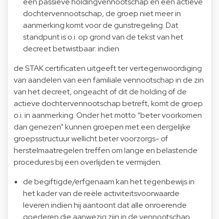
een passieve holdingvennootschap en een actieve
dochtervennootschap, de groep niet meer in
aanmerking komt voor de gunstregeling. Dat
standpunt is o.i. op grond van de tekst van het
decreet betwistbaar: indien
de STAK certificaten uitgeeft ter vertegenwoordiging
van aandelen van een familiale vennootschap in de zin
van het decreet, ongeacht of dit de holding of de
actieve dochtervennootschap betreft, komt de groep
o.i. in aanmerking. Onder het motto “beter voorkomen
dan genezen” kunnen groepen met een dergelijke
groepsstructuur wellicht beter voorzorgs- of
herstelmaatregelen treffen om lange en belastende
procedures bij een overlijden te vermijden.
de begiftigde/erfgenaam kan het tegenbewijs in
het kader van de reële activiteitsvoorwaarde
leveren indien hij aantoont dat alle onroerende
goederen die aanwezig zijn in de vennootschap