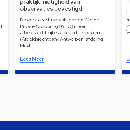
praktijk: nietigheid van
n
observaties bevestigd
H
a
De eerste rechtspraak over de Wet op
v
d
Private Opsporing (WPO) in een
V
arbeidsrechtelijke zaak is uitgesproken
(Arbeidsrechtbank Antwerpen, afdeling
Mech…
Lees Meer
L