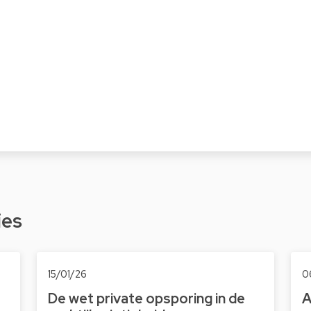
ies
15/01/26
0
De wet private opsporing in de
A