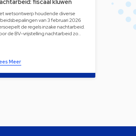
achtarbeid: fiscaal kluwen
et wetsontwerp houdende diverse
rbeidsbepalingen van 3 februari 2026
ersoepelt de regels inzake nachtarbeid.
oor de BV-vrijstelling nachtarbeid zo…
ees Meer