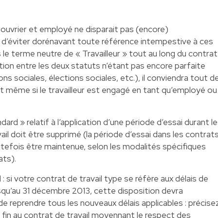
 ouvrier et employé ne disparait pas (encore)
 d’éviter dorénavant toute référence intempestive à ces
s le terme neutre de « Travailleur » tout au long du contrat
sation entre les deux statuts n’étant pas encore parfaite
ns sociales, élections sociales, etc.), il conviendra tout d
t même si le travailleur est engagé en tant qu’employé ou
tandard » relatif à l’application d’une période d’essai durant l
il doit être supprimé (la période d’essai dans les contrat
utefois être maintenue, selon les modalités spécifiques
ats).
l
: si votre contrat de travail type se réfère aux délais de
usqu’au 31 décembre 2013, cette disposition devra
de reprendre tous les nouveaux délais applicables : précise
fin au contrat de travail moyennant le respect des