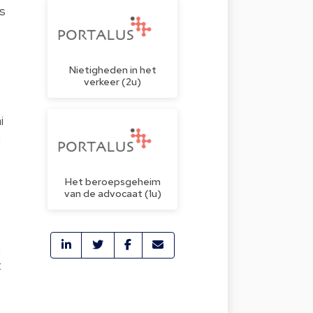
s
Nietigheden in het
verkeer (2u)
i
l
Het beroepsgeheim
van de advocaat (1u)
n
t