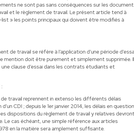
ements ne sont pas sans conséquences sur les document
vail et le règlement de travail. Le présent article tend à
ist » les points principaux qui doivent être modifiés à
ment de travail se réfère à l’application d’une période d’essa
tte mention doit être purement et simplement supprimée. I
 une clause d’essai dans les contrats étudiants et
l :
e travail reprennent in extenso les différents délais
n d’un CDI ; depuis le 1er janvier 2014, les délais en questio
es dispositions du règlement de travail y relatives devron
 Le cas échéant, une simple référence aux articles
et 1978 en la matière sera amplement suffisante.