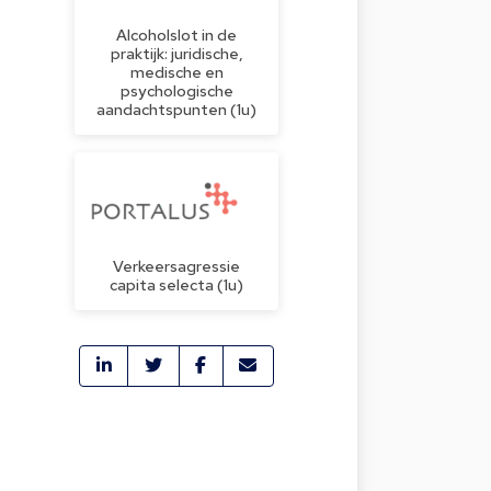
Alcoholslot in de
praktijk: juridische,
medische en
psychologische
aandachtspunten (1u)
Verkeersagressie
capita selecta (1u)