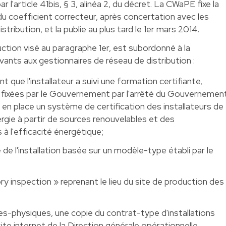
 l'article 41bis, § 3, alinéa 2, du décret. La CWaPE fixe la
u coefficient correcteur, après concertation avec les
tribution, et la publie au plus tard le 1er mars 2014.
uction visé au paragraphe 1er, est subordonné à la
ants aux gestionnaires de réseau de distribution :
nt que l'installateur a suivi une formation certifiante,
ixées par le Gouvernement par l'arrêté du Gouvernemen
 en place un système de certification des installateurs de
gie à partir de sources renouvelables et des
 à l'efficacité énergétique;
de l'installation basée sur un modèle-type établi par le
ry inspection » reprenant le lieu du site de production des
es-physiques, une copie du contrat-type d'installations
ite internet de la Direction générale opérationnelle