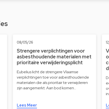
ies
08/05/26
1
Strengere verplichtingen voor
V
asbesthoudende materialen met
o
prioritaire verwijderingsplicht
c
d
Eubelius licht de strengere Vlaamse
verplichtingen toe voor asbesthoudende
D
materialen die als prioritair te verwijderen
e
zijn aangemerkt. Aan bod komen…
o
i
Lees Meer
L