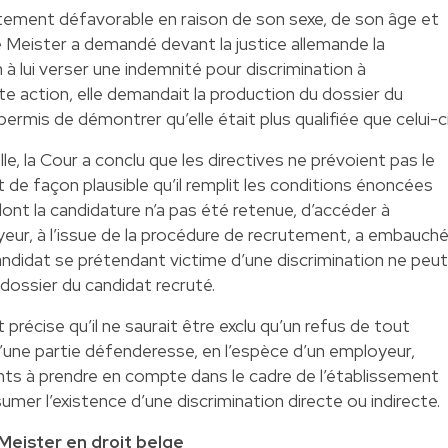
aitement défavorable en raison de son sexe, de son âge et
 Meister a demandé devant la justice allemande la
 lui verser une indemnité pour discrimination à
te action, elle demandait la production du dossier du
 permis de démontrer qu’elle était plus qualifiée que celui-ci
lle, la Cour a conclu que les directives ne prévoient pas le
ant de façon plausible qu’il remplit les conditions énoncées
ont la candidature n’a pas été retenue, d’accéder à
oyeur, à l’issue de la procédure de recrutement, a embauch
 candidat se prétendant victime d’une discrimination ne peut
 dossier du candidat recruté.
précise qu’il ne saurait être exclu qu’un refus de tout
d’une partie défenderesse, en l’espèce d’un employeur,
nts à prendre en compte dans le cadre de l’établissement
mer l’existence d’une discrimination directe ou indirecte.
Meister en droit belge