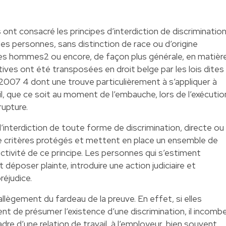
ont consacré les principes d’interdiction de discriminatio
les personnes, sans distinction de race ou d’origine
les hommes2 ou encore, de façon plus générale, en matièr
ctives ont été transposées en droit belge par les lois dites
 2007 4 dont une trouve particulièrement à s’appliquer à
ail, que ce soit au moment de l’embauche, lors de l’exécutio
upture.
l’interdiction de toute forme de discrimination, directe ou
de critères protégés et mettent en place un ensemble de
ctivité de ce principe. Les personnes qui s’estiment
déposer plainte, introduire une action judiciaire et
réjudice.
lègement du fardeau de la preuve. En effet, si elles
nt de présumer l’existence d’une discrimination, il incomb
cadre d’une relation de travail, à l’employeur, bien souvent,