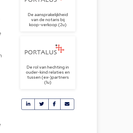
De aansprakelijkheid
n
van de notaris bij
koop-verkoop (2u)
e
n
De rol van hechting in
ouder-kind relaties en
tussen (ex-)partners
(1u)
e