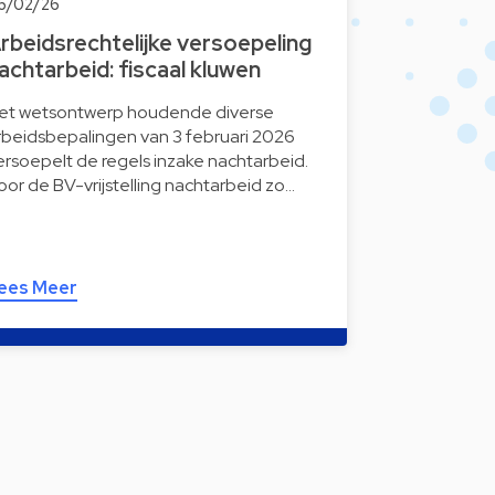
6/02/26
rbeidsrechtelijke versoepeling
achtarbeid: fiscaal kluwen
et wetsontwerp houdende diverse
rbeidsbepalingen van 3 februari 2026
ersoepelt de regels inzake nachtarbeid.
oor de BV-vrijstelling nachtarbeid zo…
ees Meer