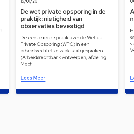
15/01/26
0
De wet private opsporing in de
A
praktijk: nietigheid van
n
observaties bevestigd
n
H
a
De eerste rechtspraak over de Wet op
v
Private Opsporing (WPO) in een
V
arbeidsrechtelijke zaak is uitgesproken
(Arbeidsrechtbank Antwerpen, afdeling
Mech…
Lees Meer
L