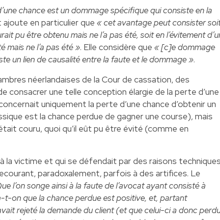
 d’une chance est un dommage spécifique qui consiste en la
 ajoute en particulier que
« cet avantage peut consister soi
rait pu être obtenu mais ne l’a pas été, soit en l’évitement d’u
é mais ne l’a pas été »
. Elle considère que
« [c]e dommage
iste un lien de causalité entre la faute et le dommage »
.
ambres néerlandaises de la Cour de cassation, des
e consacrer une telle conception élargie de la perte d’une
 concernait uniquement la perte d’une chance d’obtenir un
ssique est la chance perdue de gagner une course), mais
e était couru, quoi qu’il eût pu être évité (comme en
à la victime et qui se défendait par des raisons techniques
recourant, paradoxalement, parfois à des artifices. Le
ue l’on songe ainsi à la faute de l’avocat ayant consisté à
ra-t-on que la chance perdue est positive, et, partant
vait rejeté la demande du client (et que celui-ci a donc perd