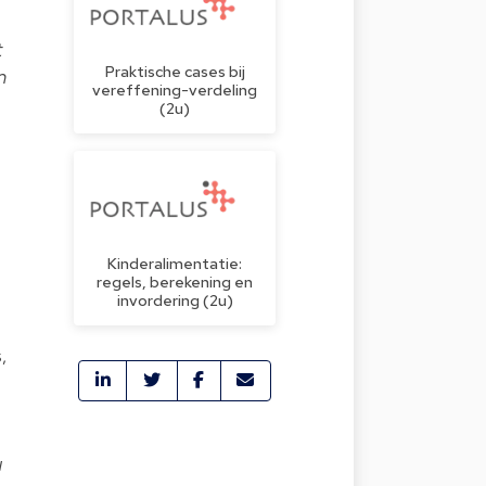
t
Praktische cases bij
n
vereffening-verdeling
(2u)
Kinderalimentatie:
regels, berekening en
invordering (2u)
,
u