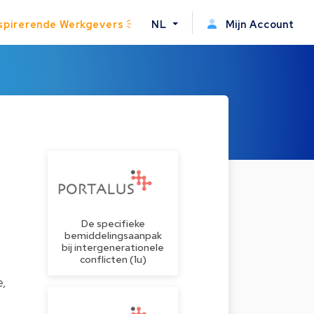
spirerende Werkgevers
NL
Mijn Account
De specifieke
bemiddelingsaanpak
bij intergenerationele
conflicten (1u)
e,