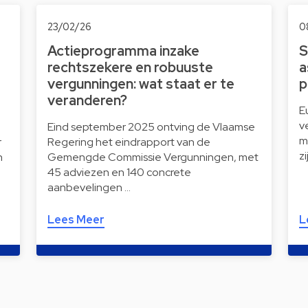
23/02/26
0
Actieprogramma inzake
S
rechtszekere en robuuste
a
vergunningen: wat staat er te
p
veranderen?
E
v
Eind september 2025 ontving de Vlaamse
m
r
Regering het eindrapport van de
z
n
Gemengde Commissie Vergunningen, met
45 adviezen en 140 concrete
aanbevelingen …
Lees Meer
L