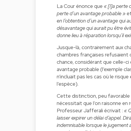
La Cour énonce que
« [l]a perte
perte d’un avantage probable »
et
en l’obtention d’un avantage qui au
désavantage qui aurait pu être évit
donne lieu à réparation lorsqu’il ex
Jusque-là, contrairement aux ch
chambres françaises refusaient d
chance, considérant que celle-ci
avantage probable (l’exemple cla
n’incluait pas les cas où le risqu
l’espèce).
Cette distinction, peu favorable 
nécessitait que l’on raisonne en 
Professeur
Jafferali
écrivait :
« Q
laisser expirer un délai d’appel. Di
indemnisable lorsque le jugement a