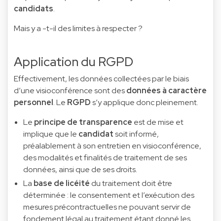
candidats
.
Mais y a -t-il des limites à respecter ?
Application du RGPD
Effectivement, les données collectées par le biais
d’une visioconférence sont des
données à caractère
personnel
. Le
RGPD
s’y applique donc pleinement.
Le
principe de transparence
est de mise et
implique que le
candidat
soit informé,
préalablement à son entretien en visioconférence,
des modalités et finalités de traitement de ses
données, ainsi que de ses droits.
La
base de licéité
du traitement doit être
déterminée : le consentement et l’exécution des
mesures précontractuelles ne pouvant servir de
fondement légal au traitement étant donné les