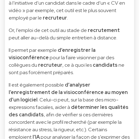
à l’initiative d’un candidat dans le cadre d’un « CV en
vidéo » par exemple, cet outil est le plus souvent
employé par le
recruteur
.
Or, l’emploi de cet outil au stade de
recrutement
peut aller au-delà du simple entretien à distance.
Il permet par exemple
d’enregistrer la
visioconférence
pour la faire visionner par des
collègues du
recruteur
, ce à quoi les
candidats
ne
sont pas forcément préparés.
Il est également possible
d’analyser
l’enregistrement de la visioconférence au moyen
d’un logiciel
. Celui-ci peut, sur la base des micro-
expressions faciales, aider à
déterminer les qualités
des candidats
, afin de vérifier si ces dernières
concordent avec le profil recherché (par exemple la
résistance au stress, la rigueur, etc.). Certains
emploient
l’IA
pour analyser la façon de s’exprimer des