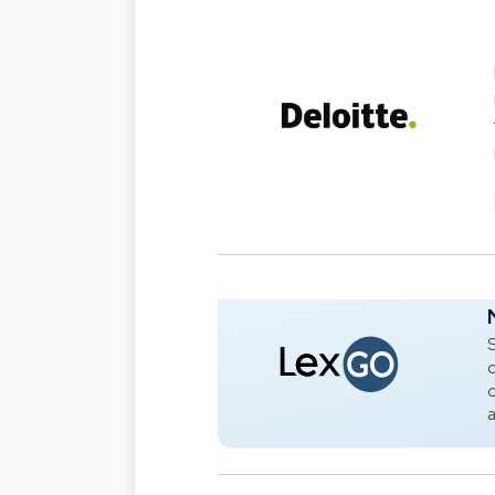
S
o
o
a