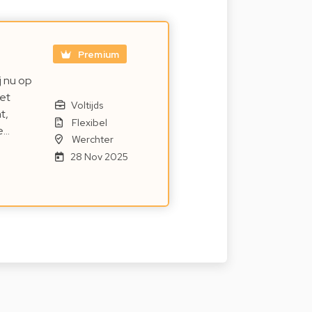
Premium
j nu op
het
Voltijds
t,
Flexibel
e…
Werchter
28 Nov 2025