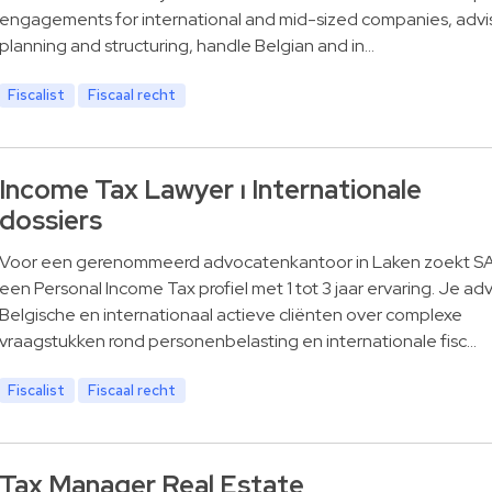
engagements for international and mid-sized companies, advi
planning and structuring, handle Belgian and in…
Fiscalist
Fiscaal recht
Income Tax Lawyer ⏐ Internationale
dossiers
Voor een gerenommeerd advocatenkantoor in Laken zoekt 
een Personal Income Tax profiel met 1 tot 3 jaar ervaring. Je ad
Belgische en internationaal actieve cliënten over complexe
vraagstukken rond personenbelasting en internationale fisc…
Fiscalist
Fiscaal recht
Tax Manager Real Estate