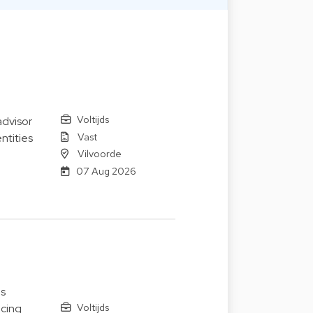
Voltijds
advisor
Vast
ntities
Vilvoorde
07 Aug 2026
us
Voltijds
icing