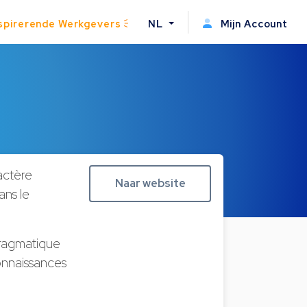
spirerende Werkgevers
NL
Mijn Account
actère
Naar website
ans le
ragmatique
connaissances