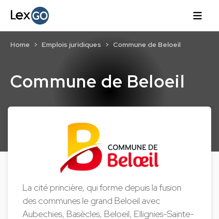
Home
Emplois juridiques
Commune de Beloeil
Commune de Beloeil
La cité princière, qui forme depuis la fusion
des communes le grand Beloeil avec
Aubechies, Basècles, Beloeil, Ellignies-Sainte-