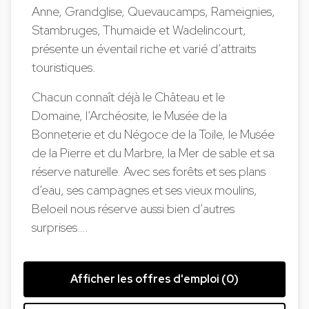
Anne, Grandglise, Quevaucamps, Rameignies,
Stambruges, Thumaide et Wadelincourt,
présente un éventail riche et varié d’attraits
touristiques.
Chacun connaît déjà le Château et le
Domaine, l’Archéosite, le Musée de la
Bonneterie et du Négoce de la Toile, le Musée
de la Pierre et du Marbre, la Mer de sable et sa
réserve naturelle. Avec ses forêts et ses plans
d’eau, ses campagnes et ses vieux moulins,
Beloeil nous réserve aussi bien d’autres
surprises….
Afficher les offres d'emploi (0)