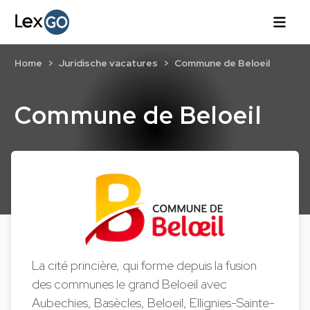
Home
Juridische vacatures
Commune de Beloeil
Commune de Beloeil
La cité princière, qui forme depuis la fusion
des communes le grand Beloeil avec
Aubechies, Basècles, Beloeil, Ellignies-Sainte-