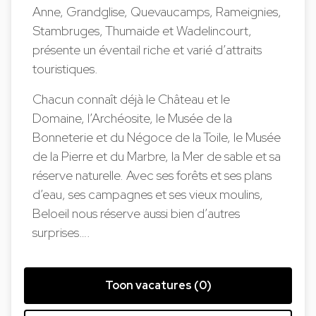
Anne, Grandglise, Quevaucamps, Rameignies,
Stambruges, Thumaide et Wadelincourt,
présente un éventail riche et varié d’attraits
touristiques.
Chacun connaît déjà le Château et le
Domaine, l’Archéosite, le Musée de la
Bonneterie et du Négoce de la Toile, le Musée
de la Pierre et du Marbre, la Mer de sable et sa
réserve naturelle. Avec ses forêts et ses plans
d’eau, ses campagnes et ses vieux moulins,
Beloeil nous réserve aussi bien d’autres
surprises….
Toon vacatures (0)