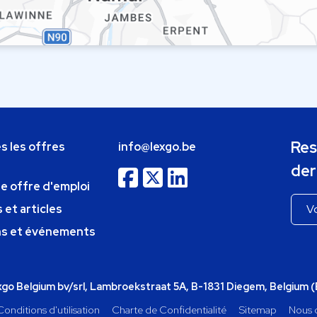
Res
s les offres
info@lexgo.be
der
ne offre d'emploi
 et articles
ns et événements
o Belgium bv/srl, Lambroekstraat 5A, B-1831 Diegem, Belgium 
Conditions d'utilisation
Charte de Confidentialité
Sitemap
Nous 