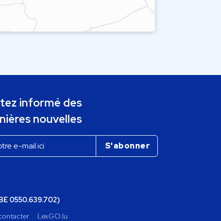
tez informé des
nières nouvelles
(BE 0550.639.702)
contacter
LexGO.lu