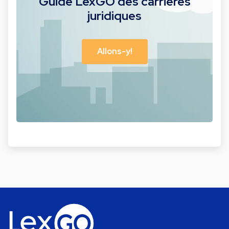
Guide LexGO des carrières
juridiques
Allons-y!