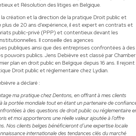
ieux et Résolution des litiges en Belgique.
 création et la direction de la pratique Droit public et
e plus de 20 ans d’expérience, il est expert en contrats et
riats public-privé (PPP) et contentieux devant les
nstitutionnelles. Il conseille des agences
es publiques ainsi que des entreprises confrontées à des
es pouvoirs publics. Jens Debièvre est classé par Chambe
r plan en droit public en Belgique depuis 16 ans. Il rejoint
tique Droit public et réglementaire chez Lydian.
bièvre a déclaré :
ntage ma pratique chez Dentons, en offrant à mes clients
à la portée mondiale tout en étant un partenaire de confianc
nfrontées à des questions de droit public ou réglementaire e
is et moi apporterons une réelle valeur ajoutée à l’offre
. Nos clients belges bénéficieront d’une expertise locale
onnaissance internationale des tendances clés du marché