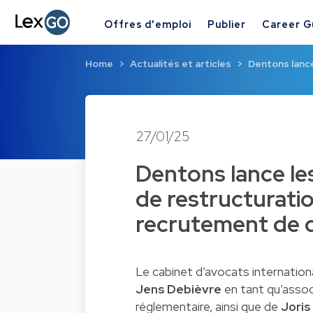
Offres d'emploi
Publier
Career G
Home
Actualités et articles
Dentons lance
27/01/25
Dentons lance les
de restructuratio
recrutement de 
Le cabinet d’avocats internationa
Jens Debièvre
en tant qu’associ
réglementaire, ainsi que de
Joris