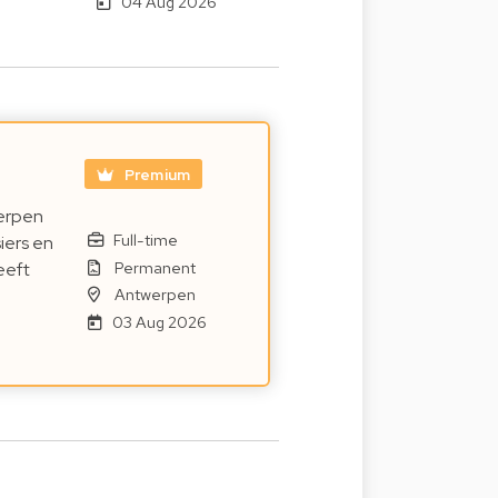
04 Aug 2026
Premium
werpen
Full-time
iers en
Permanent
eeft
Antwerpen
03 Aug 2026