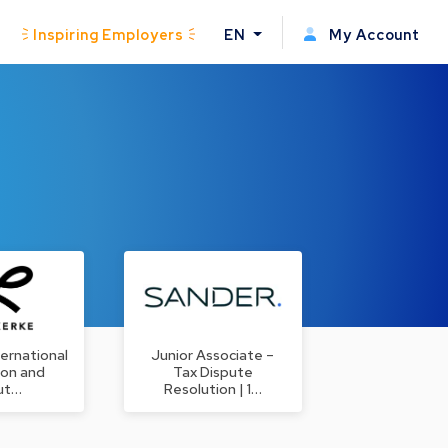
Inspiring Employers
EN
My Account
ternational
Junior Associate –
ion and
Tax Dispute
ut…
Resolution | 1…