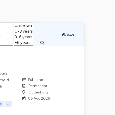
98 jobs
 zoek
Full-time
kheid
Permanent
de
Oudenburg
06 Aug 2026
te
...