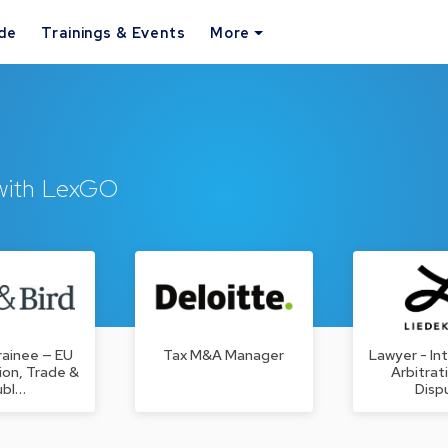
ide
Trainings & Events
More
 with LexGO
rainee — EU
Tax M&A Manager
Lawyer - In
on, Trade &
Arbitrat
ubl…
Disp