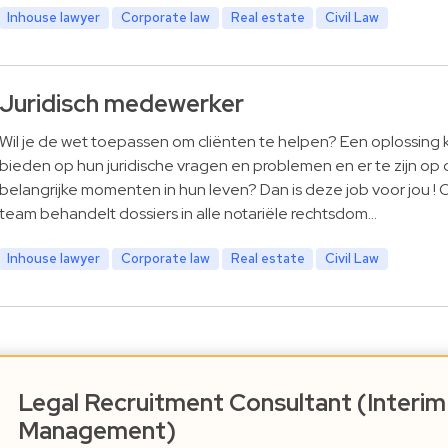
Inhouse lawyer
Corporate law
Real estate
Civil Law
Juridisch medewerker
Wil je de wet toepassen om cliënten te helpen? Een oplossing
bieden op hun juridische vragen en problemen en er te zijn op 
belangrijke momenten in hun leven? Dan is deze job voor jou ! 
team behandelt dossiers in alle notariële rechtsdom…
Inhouse lawyer
Corporate law
Real estate
Civil Law
Legal Recruitment Consultant (Interim
Management)