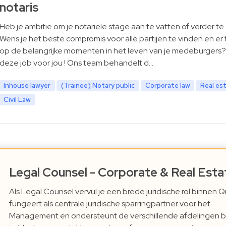
notaris
Heb je ambitie om je notariële stage aan te vatten of verder te
Wens je het beste compromis voor alle partijen te vinden en er t
op de belangrijke momenten in het leven van je medeburgers? 
deze job voor jou ! Ons team behandelt d…
Inhouse lawyer
(Trainee) Notary public
Corporate law
Real es
Civil Law
Legal Counsel - Corporate & Real Esta
Als Legal Counsel vervul je een brede juridische rol binnen Qr
fungeert als centrale juridische sparringpartner voor het
Management en ondersteunt de verschillende afdelingen bi