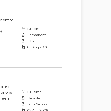
Ghent to
Full-time
nd
Permanent
Ghent
06 Aug 2026
innen
Full-time
bij ons
Flexible
or een
Sint-Niklaas
05 Aug 2026