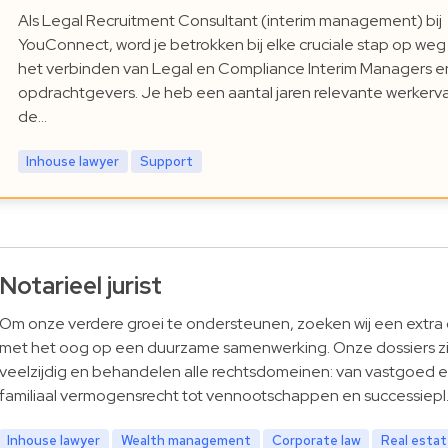
Als Legal Recruitment Consultant (interim management) bij
YouConnect, word je betrokken bij elke cruciale stap op weg
het verbinden van Legal en Compliance Interim Managers e
opdrachtgevers. Je heb een aantal jaren relevante werkerva
de…
Inhouse lawyer
Support
Notarieel jurist
Om onze verdere groei te ondersteunen, zoeken wij een extra 
met het oog op een duurzame samenwerking. Onze dossiers zi
veelzijdig en behandelen alle rechtsdomeinen: van vastgoed 
familiaal vermogensrecht tot vennootschappen en successiepl
Inhouse lawyer
Wealth management
Corporate law
Real esta