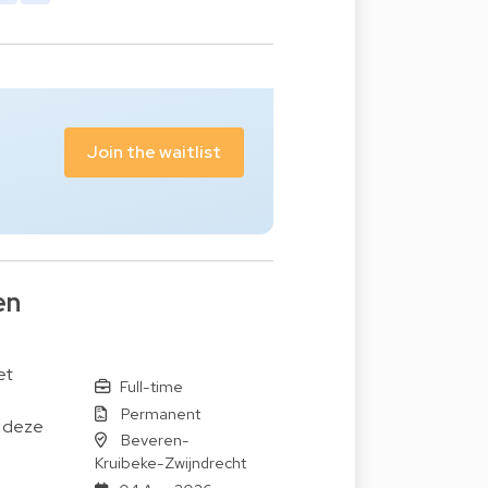
Join the waitlist
en
et
Full-time
Permanent
s deze
Beveren-
Kruibeke-Zwijndrecht