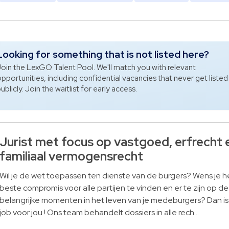
Looking for something that is not listed here?
oin the LexGO Talent Pool. We'll match you with relevant
pportunities, including confidential vacancies that never get listed
ublicly. Join the waitlist for early access.
Jurist met focus op vastgoed, erfrecht 
familiaal vermogensrecht
Wil je de wet toepassen ten dienste van de burgers? Wens je h
beste compromis voor alle partijen te vinden en er te zijn op de
belangrijke momenten in het leven van je medeburgers? Dan i
job voor jou ! Ons team behandelt dossiers in alle rech…