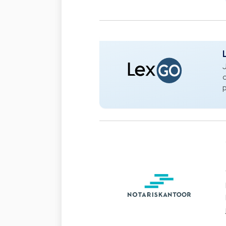
J
o
p