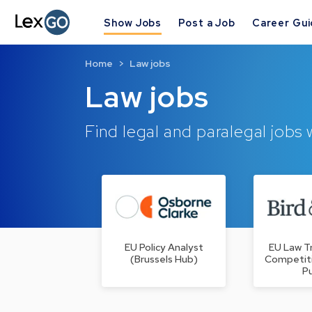
Show Jobs
Post a Job
Career Gu
Home
Law jobs
Law jobs
Find legal and paralegal jobs
EU Policy Analyst
EU Law T
(Brussels Hub)
Competiti
P