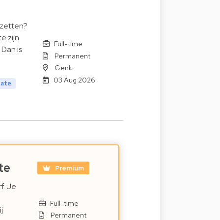
 zetten?
e zijn
Full-time
Dan is
Permanent
Genk
03 Aug 2026
tate
te
Premium
f. Je
Full-time
j
Permanent