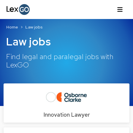
Home
Law jobs
Law jobs
Find legal and paralegal jobs with
LexGO
Innovation Lawyer