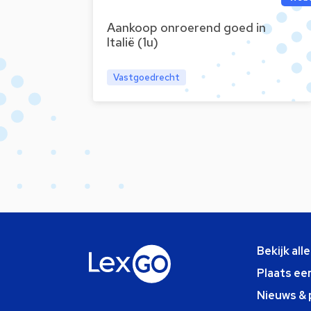
Aankoop onroerend goed in
Italië (1u)
Vastgoedrecht
Bekijk all
Plaats ee
Nieuws & 