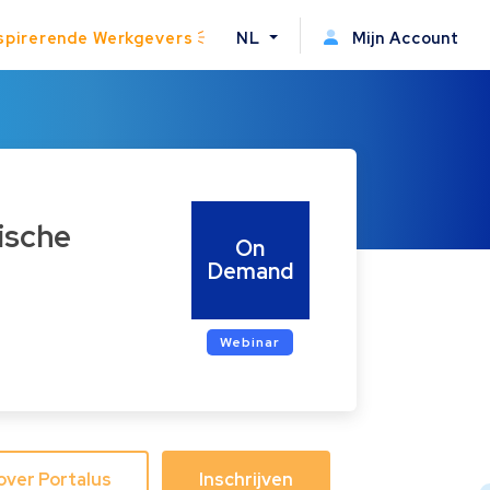
spirerende Werkgevers
NL
Mijn Account
On
Demand
Webinar
over Portalus
Inschrijven