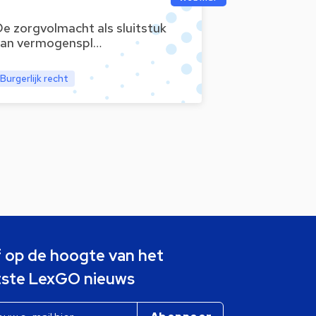
e zorgvolmacht als sluitstuk
van vermogenspl…
Burgerlijk recht
jf op de hoogte van het
tste LexGO nieuws