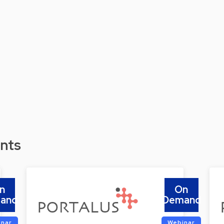
nts
n
On
and
Demand
inar
Webinar