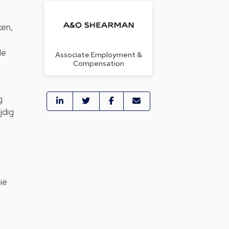
ken,
de
Associate Employment &
Compensation
g
jdig
ië