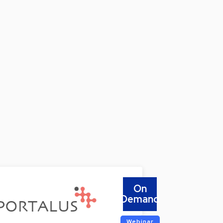
On
Demand
Webinar