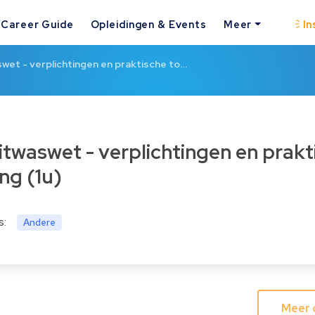
Career Guide
Opleidingen & Events
Meer
In
wet - verplichtingen en praktische to…
ng (1u)
s:
Andere
Meer 