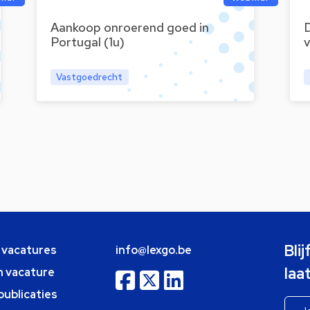
Aankoop onroerend goed in
D
Portugal (1u)
Vastgoedrecht
Bli
e vacatures
info@lexgo.be
laa
n vacature
publicaties