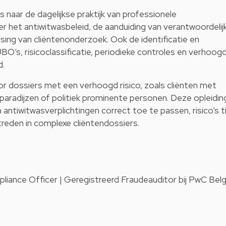
ls naar de dagelijkse praktijk van professionele
er het antiwitwasbeleid, de aanduiding van verantwoordelij
ing van cliëntenonderzoek. Ook de identificatie en
UBO’s, risicoclassificatie, periodieke controles en verhoog
d.
voor dossiers met een verhoogd risico, zoals cliënten met
aradijzen of politiek prominente personen. Deze opleidin
antiwitwasverplichtingen correct toe te passen, risico’s ti
reden in complexe cliëntendossiers.
liance Officer | Geregistreerd Fraudeauditor bij PwC Belg