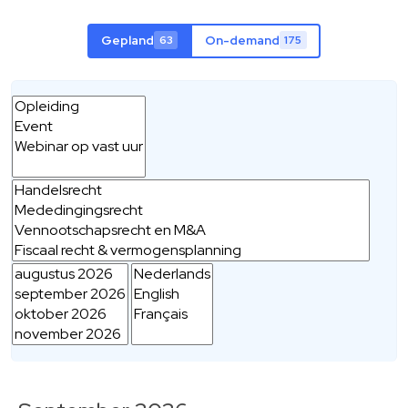
Gepland
On-demand
63
175