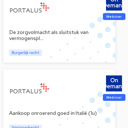
Demand
Webinar
De zorgvolmacht als sluitstuk van
vermogenspl…
Burgerlijk recht
On
Demand
Webinar
Aankoop onroerend goed in Italië (1u)
Vastgoedrecht