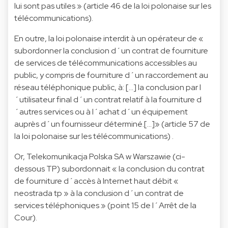
lui sont pas utiles » (article 46 de la loi polonaise sur les
télécommunications).
En outre, la loi polonaise interdit à un opérateur de «
subordonner la conclusion d´un contrat de fourniture
de services de télécommunications accessibles au
public, y compris de fourniture d´un raccordement au
réseau téléphonique public, à: [...] la conclusion par l
´utilisateur final d´un contrat relatif à la fourniture d
´autres services ou à l´achat d´un équipement
auprès d´un fournisseur déterminé.[...]» (article 57 de
la loi polonaise sur les télécommunications) .
Or, Telekomunikacja Polska SA w Warszawie (ci-
dessous TP) subordonnait « la conclusion du contrat
de fourniture d´accès à Internet haut débit «
neostrada tp » à la conclusion d´un contrat de
services téléphoniques » (point 15 de l´Arrêt de la
Cour).