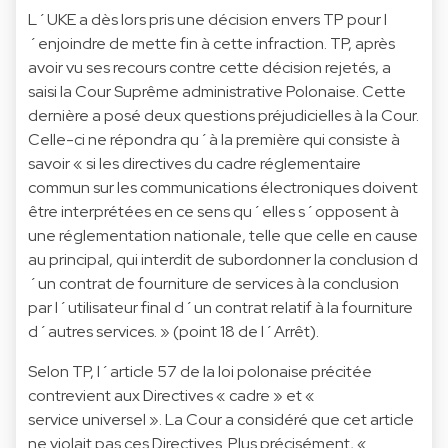
L´UKE a dès lors pris une décision envers TP pour l
´enjoindre de mette fin à cette infraction. TP, après
avoir vu ses recours contre cette décision rejetés, a
saisi la Cour Suprême administrative Polonaise. Cette
dernière a posé deux questions préjudicielles à la Cour.
Celle-ci ne répondra qu´à la première qui consiste à
savoir « si les directives du cadre réglementaire
commun sur les communications électroniques doivent
être interprétées en ce sens qu´elles s´opposent à
une réglementation nationale, telle que celle en cause
au principal, qui interdit de subordonner la conclusion d
´un contrat de fourniture de services à la conclusion
par l´utilisateur final d´un contrat relatif à la fourniture
d´autres services. » (point 18 de l´Arrêt).
Selon TP, l´article 57 de la loi polonaise précitée
contrevient aux Directives « cadre » et «
service universel ». La Cour a considéré que cet article
ne violait pas ces Directives. Plus précisément, «