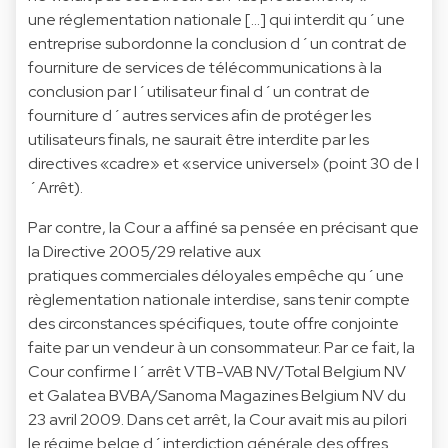
une réglementation nationale [...] qui interdit qu´une
entreprise subordonne la conclusion d´un contrat de
fourniture de services de télécommunications à la
conclusion par l´utilisateur final d´un contrat de
fourniture d´autres services afin de protéger les
utilisateurs finals, ne saurait être interdite par les
directives «cadre» et «service universel» (point 30 de l
´Arrêt).
Par contre, la Cour a affiné sa pensée en précisant que
la Directive 2005/29 relative aux
pratiques commerciales déloyales empêche qu´une
règlementation nationale interdise, sans tenir compte
des circonstances spécifiques, toute offre conjointe
faite par un vendeur à un consommateur. Par ce fait, la
Cour confirme l´arrêt VTB-VAB NV/Total Belgium NV
et Galatea BVBA/Sanoma Magazines Belgium NV du
23 avril 2009. Dans cet arrêt, la Cour avait mis au pilori
le régime belge d´interdiction générale des offres