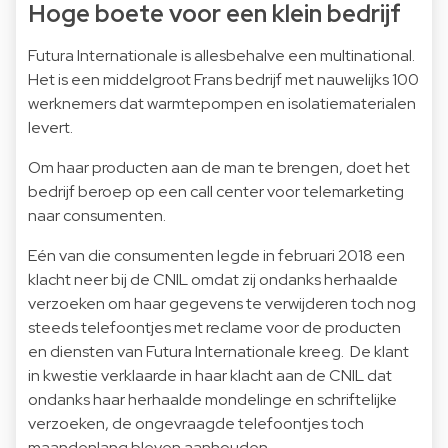
Hoge boete voor een klein bedrijf
Futura Internationale is allesbehalve een multinational.
Het is een middelgroot Frans bedrijf met nauwelijks 100
werknemers dat warmtepompen en isolatiematerialen
levert.
Om haar producten aan de man te brengen, doet het
bedrijf beroep op een call center voor telemarketing
naar consumenten.
Eén van die consumenten legde in februari 2018 een
klacht neer bij de CNIL omdat zij ondanks herhaalde
verzoeken om haar gegevens te verwijderen toch nog
steeds telefoontjes met reclame voor de producten
en diensten van Futura Internationale kreeg. De klant
in kwestie verklaarde in haar klacht aan de CNIL dat
ondanks haar herhaalde mondelinge en schriftelijke
verzoeken, de ongevraagde telefoontjes toch
maandenlang bleven aanhouden.