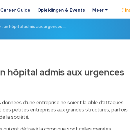
Career Guide
Opleidingen & Events
Meer
In
: un hôpital admis aux urgences …
un hôpital admis aux urgences
s données d’une entreprise ne soient la cible d’attaques
 des petites entreprises aux grandes structures, parfois
e la société.
es qui ont défrayé la chronique sont celles menées