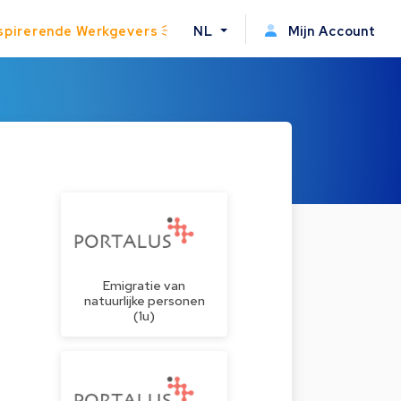
spirerende Werkgevers
NL
Mijn Account
Emigratie van
natuurlijke personen
(1u)