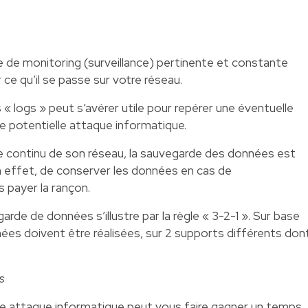
 de monitoring (surveillance) pertinente et constante
ce qu’il se passe sur votre réseau.
s « logs » peut s’avérer utile pour repérer une éventuelle
ne potentielle attaque informatique.
le continu de son réseau, la sauvegarde des données est
n effet, de conserver les données en cas de
s payer la rançon.
rde de données s’illustre par la règle « 3-2-1 ». Sur base
nées doivent être réalisées, sur 2 supports différents don
s
e attaque informatique peut vous faire gagner un temps