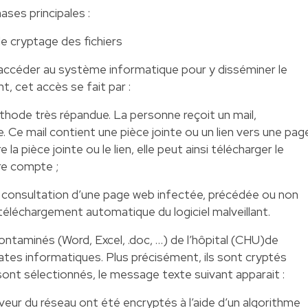
hases principales :
le cryptage des fichiers
 accéder au système informatique pour y disséminer le
nt, cet accès se fait par :
méthode très répandue. La personne reçoit un mail,
. Ce mail contient une pièce jointe ou un lien vers une pag
la pièce jointe ou le lien, elle peut ainsi télécharger le
dre compte ;
e consultation d’une page web infectée, précédée ou non
 téléchargement automatique du logiciel malveillant.
 contaminés (Word, Excel, .doc, …) de l’hôpital (CHU)de
rates informatiques. Plus précisément, ils sont cryptés
s sont sélectionnés, le message texte suivant apparait :
veur du réseau ont été encryptés à l’aide d’un algorithme