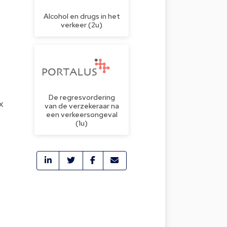
Alcohol en drugs in het
verkeer (2u)
De regresvordering
x
van de verzekeraar na
een verkeersongeval
(1u)