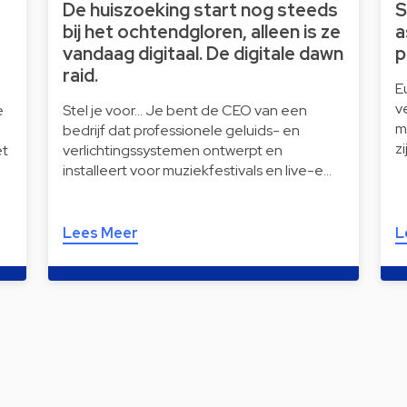
De huiszoeking start nog steeds
S
bij het ochtendgloren, alleen is ze
a
vandaag digitaal. De digitale dawn
p
raid.
E
v
e
Stel je voor… Je bent de CEO van een
m
bedrijf dat professionele geluids- en
z
et
verlichtingssystemen ontwerpt en
installeert voor muziekfestivals en live-e…
Lees Meer
L