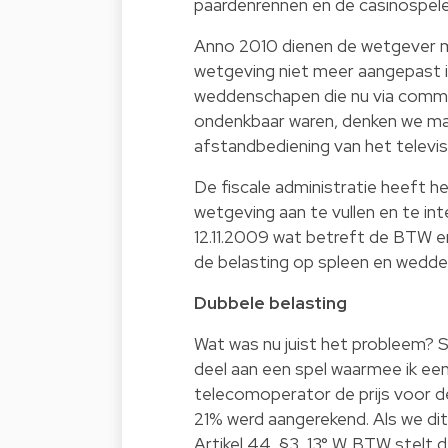
paardenrennen en de casinospele
Anno 2010 dienen de wetgever ma
wetgeving niet meer aangepast is
weddenschapen die nu via commu
ondenkbaar waren, denken we maa
afstandbediening van het televis
De fiscale administratie heeft 
wetgeving aan te vullen en te inter
12.11.2009 wat betreft de BTW en 
de belasting op spleen en wedd
Dubbele belasting
Wat was nu juist het probleem? S
deel aan een spel waarmee ik een p
telecomoperator de prijs voor 
21% werd aangerekend. Als we dit 
Artikel 44, §3, 13° W. BTW stelt