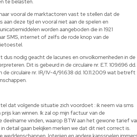
n te belasten.
ar vooral de marktactoren vast te stellen dat de
 aan deze tijd en vooral niet aan de spelen en
nicatiemiddelen worden aangeboden die in 1921
r SMS, internet of zelfs de rode knop van de
ietoestel.
het dus nodig geacht de lacunes en onvolkomenheden in de
preteren. Dit is gebeurd in de circulaire nr. E.T. 109.696 dd.
de circulaire nr. IR/IV-4/91.638 dd. 10.11.2009 wat betreft
enschappen.
tel dat volgende situatie zich voordoet : ik neem via sms
rijs kan winnen. Ik zal op mijn factuur van de
de deelname vinden, waarop BTW aan het gewone tarief va
in detail gaan bekijken merken we dat dit niet correct is.
 de weddenschappen, loterijen en andere kansspelen immer