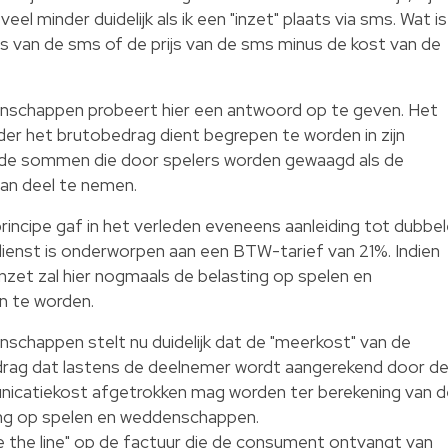
el minder duidelijk als ik een "inzet" plaats via sms. Wat is
ijs van de sms of de prijs van de sms minus de kost van de
enschappen probeert hier een antwoord op te geven. Het
der het brutobedrag dient begrepen te worden in zijn
k de sommen die door spelers worden gewaagd als de
an deel te nemen.
rincipe gaf in het verleden eveneens aanleiding tot dubbe
ienst is onderworpen aan een BTW-tarief van 21%. Indien
inzet zal hier nogmaals de belasting op spelen en
 te worden.
nschappen stelt nu duidelijk dat de "meerkost" van de
drag dat lastens de deelnemer wordt aangerekend door d
icatiekost afgetrokken mag worden ter berekening van d
ing op spelen en weddenschappen.
 the line" op de factuur die de consument ontvangt van