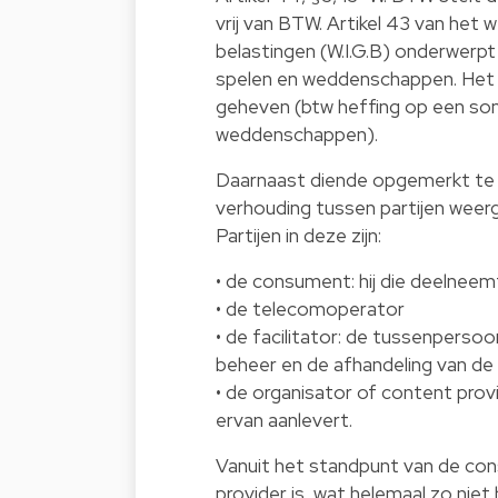
vrij van BTW. Artikel 43 van het
belastingen (W.I.G.B) onderwerp
spelen en weddenschappen. Het ge
geheven (btw heffing op een som
weddenschappen).
Daarnaast diende opgemerkt te w
verhouding tussen partijen weerg
Partijen in deze zijn:
• de consument: hij die deelneem
• de telecomoperator
• de facilitator: de tussenpersoon
beheer en de afhandeling van d
• de organisator of content provi
ervan aanlevert.
Vanuit het standpunt van de con
provider is, wat helemaal zo niet 