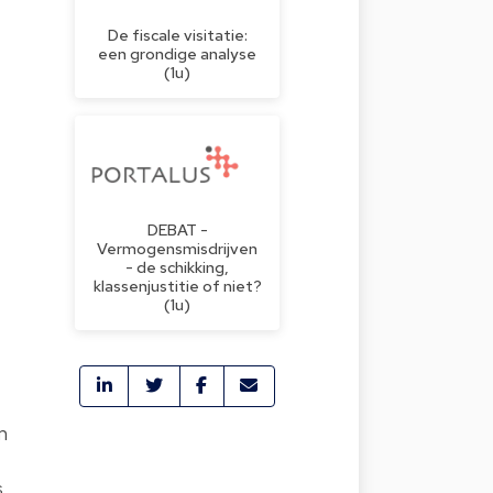
De fiscale visitatie:
een grondige analyse
(1u)
DEBAT -
Vermogensmisdrijven
- de schikking,
klassenjustitie of niet?
(1u)
n
s