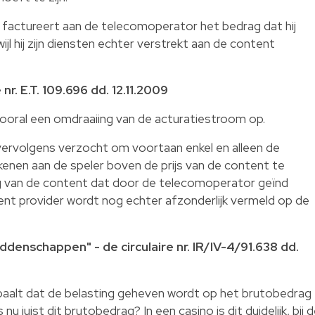
n factureert aan de telecomoperator het bedrag dat hij
ijl hij zijn diensten echter verstrekt aan de content
 nr. E.T. 109.696 dd. 12.11.2009
vooral een omdraaiing van de acturatiestroom op.
rvolgens verzocht om voortaan enkel en alleen de
kenen aan de speler boven de prijs van de content te
 van de content dat door de telecomoperator geïnd
ent provider wordt nog echter afzonderlijk vermeld op de
ddenschappen" - de circulaire nr. IR/IV-4/91.638 dd.
bepaalt dat de belasting geheven wordt op het brutobedrag
 juist dit brutobedrag? In een casino is dit duidelijk, bij 