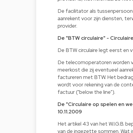
De facilitator als tussenpersoo
aanrekent voor zijn diensten, terw
provider.
De "BTW circulaire" - Circulaire
De BTW circulaire legt eerst en 
De telecomoperatoren worden ve
meerkost die zij eventueel aanre
factureren met BTW. Het bedrag
wordt voor rekening van de cont
factuur ("below the line").
De "Circulaire op spelen en we
10.11.2009
Het artikel 43 van het W.I.G.B. 
van de ingezette sommen. Wat is nu