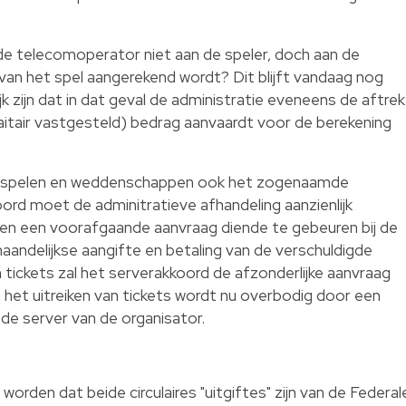
e telecomoperator niet aan de speler, doch aan de
 van het spel aangerekend wordt? Dit blijft vandaag nog
jk zijn dat in dat geval de administratie eveneens de aftrek
aitair vastgesteld) bedrag aanvaardt voor de berekening
op spelen en weddenschappen ook het zogenaamde
oord moet de adminitratieve afhandeling aanzienlijk
een een voorafgaande aanvraag diende te gebeuren bij de
aandelijkse aangifte en betaling van de verschuldigde
n tickets zal het serverakkoord de afzonderlijke aanvraag
n het uitreiken van tickets wordt nu overbodig door een
 de server van de organisator.
orden dat beide circulaires "uitgiftes" zijn van de Federal