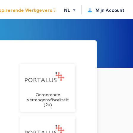
spirerende Werkgevers
NL
Mijn Account
Onroerende
vermogensfiscaliteit
(2u)