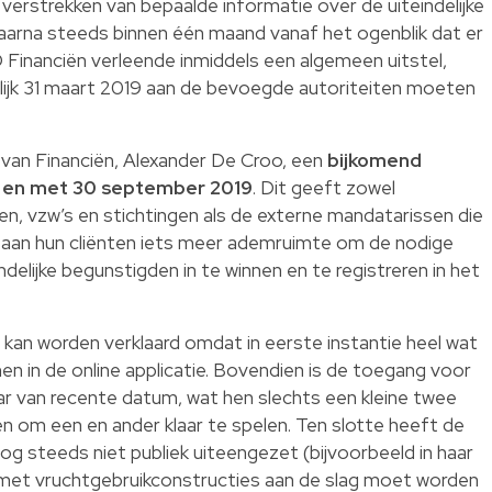
t verstrekken van bepaalde informatie over de uiteindelijke
arna steeds binnen één maand vanaf het ogenblik dat er
D Financiën verleende inmiddels een algemeen uitstel,
rlijk 31 maart 2019 aan de bevoegde autoriteiten moeten
 van Financiën, Alexander De Croo, een
bijkomend
t en met 30 september 2019
. Dit geeft zowel
, vzw’s en stichtingen als de externe mandatarissen die
en aan hun cliënten iets meer ademruimte om de nodige
elijke begunstigden in te winnen en te registreren in het
 kan worden verklaard omdat in eerste instantie heel wat
 in de online applicatie. Bovendien is de toegang voor
 van recente datum, wat hen slechts een kleine twee
 om een en ander klaar te spelen. Ten slotte heeft de
og steeds niet publiek uiteengezet (bijvoorbeeld in haar
et vruchtgebruikconstructies aan de slag moet worden