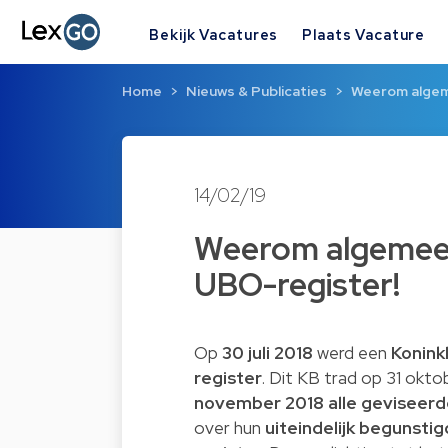
Bekijk Vacatures
Plaats Vacature
Home
Nieuws & Publicaties
Weerom algeme
14/02/19
Weerom algemeen u
UBO-register!
Op
30 juli 2018
werd een
Koninkl
register
. Dit KB trad op 31 okto
november 2018
alle geviseerd
over hun
uiteindelijk begunsti