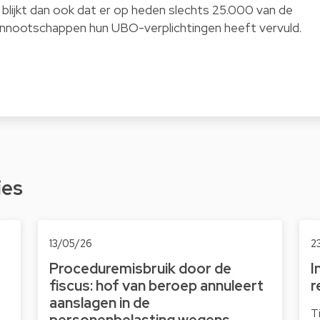
 blijkt dan ook dat er op heden slechts 25.000 van de
ennootschappen hun UBO-verplichtingen heeft vervuld.
ies
13/05/26
2
Proceduremisbruik door de
I
fiscus: hof van beroep annuleert
r
aanslagen in de
T
personenbelasting wegens