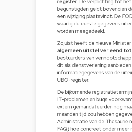
register
. De verplichting tot he
begunstigden geldt bovendien da
een wijziging plaatsvindt. De FO
waarbij de eerste gegevens uite
worden meegedeeld.
Zojuist heeft de nieuwe Minister
algemeen uitstel verleend to
bestuurders van vennootschappen
dit als dienstverlening aanbied
informatiegegevens van de uiteind
UBO-register.
De bijkomende registratietermijn
IT-problemen en bugs voorkwamen
extern gemandateerden nog maar
maanden tijd zou hebben gegeven
Administratie van de Thesaurie n
FAQ) hoe concreet onder meer m