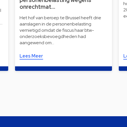
h
onrechtmat…
2
l
e
Het hof van beroep te Brussel heeft drie
i…
aanslagen in de personenbelasting
vernietigd omdat de fiscus haar btw-
onderzoeksbevoegdheden had
aangewend om…
Lees Meer
L