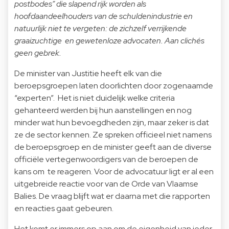
postbodes” die slapend rijk worden als
hoofdaandeelhouders van de schuldenindustrie en
natuurlijk niet te vergeten: de zichzelf verrijkende
graaizuchtige en gewetenloze advocaten. Aan clichés
geen gebrek.
De minister van Justitie heeft elk van die
beroepsgroepen laten doorlichten door zogenaamde
“experten”. Het is niet duidelijk welke criteria
gehanteerd werden bij hun aanstellingen en nog
minder wat hun bevoegdheden zijn, maar zeker is dat
ze de sector kennen. Ze spreken officieel niet namens
de beroepsgroep en de minister geeft aan de diverse
officiële vertegenwoordigers van de beroepen de
kans om te reageren. Voor de advocatuur ligt er al een
uitgebreide reactie voor van de Orde van Vlaamse
Balies. De vraag blijft wat er daarna met die rapporten
en reacties gaat gebeuren.
Het komt er immers op aan om de eigenheid van ieder