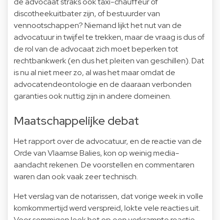
de advocaat straks ook taxi-chauffeur of
discotheekuitbater zijn, of bestuurder van
vennootschappen? Niemand lijkt het nut van de
advocatuur in twijfel te trekken, maar de vraag is dus of
de rol van de advocaat zich moet beperken tot
rechtbankwerk (en dus het pleiten van geschillen). Dat
is nu al niet meer zo, al was het maar omdat de
advocatendeontologie en de daaraan verbonden
garanties ook nuttig zijn in andere domeinen.
Maatschappelijke debat
Het rapport over de advocatuur, en de reactie van de
Orde van Vlaamse Balies, kon op weinig media-
aandacht rekenen. De voorstellen en commentaren
waren dan ook vaak zeer technisch.
Het verslag van de notarissen, dat vorige week in volle
komkommertijd werd verspreid, lokte vele reacties uit.
Voor sommigen leek het op een verkrampte reactie