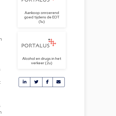
Aankoop onroerend
goed tijdens de EOT
(1u)
n
Alcohol en drugs in het
verkeer (2u)
s
t
s
n