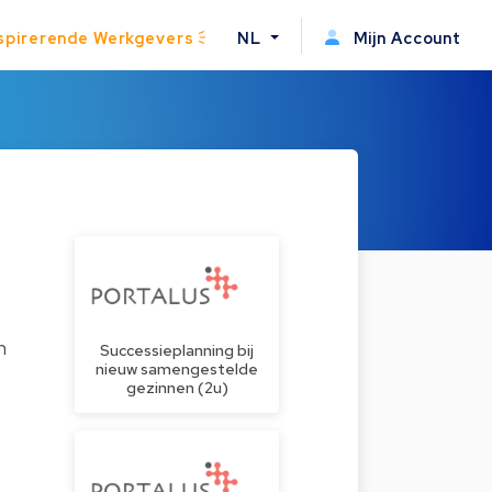
spirerende Werkgevers
NL
Mijn Account
n
Successieplanning bij
nieuw samengestelde
gezinnen (2u)