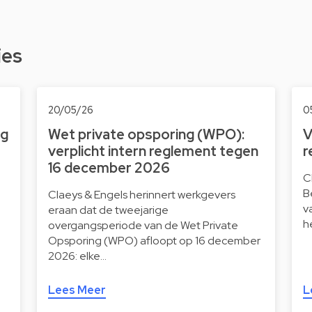
ies
20/05/26
0
ng
Wet private opsporing (WPO):
V
verplicht intern reglement tegen
r
16 december 2026
C
B
Claeys & Engels herinnert werkgevers
v
eraan dat de tweejarige
h
overgangsperiode van de Wet Private
Opsporing (WPO) afloopt op 16 december
2026: elke…
Lees Meer
L