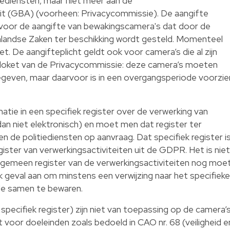
ediensten, maar niet meer aan de
 (GBA) (voorheen: Privacycommissie). De aangifte
t voor de aangifte van bewakingscamera's dat door de
landse Zaken ter beschikking wordt gesteld. Momenteel
. De aangifteplicht geldt ook voor camera’s die al zijn
 loket van de Privacycommissie: deze camera’s moeten
even, maar daarvoor is in een overgangsperiode voorzie
tie in een specifiek register over de verwerking van
an niet elektronisch) en moet men dat register ter
 de politiediensten op aanvraag. Dat specifiek register i
ister van verwerkingsactiviteiten uit de GDPR. Het is niet
t algemeen register van de verwerkingsactiviteiten nog moe
k geval aan om minstens een verwijzing naar het specifieke
de samen te bewaren.
specifiek register) zijn niet van toepassing op de camera’
t voor doeleinden zoals bedoeld in CAO nr. 68 (veiligheid e