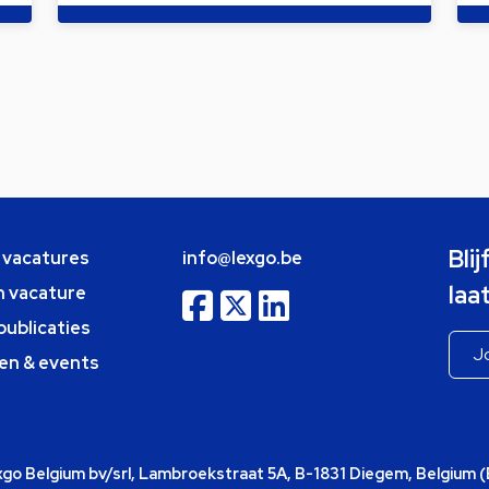
Bli
e vacatures
info@lexgo.be
laa
n vacature
publicaties
en & events
o Belgium bv/srl, Lambroekstraat 5A, B-1831 Diegem, Belgium 