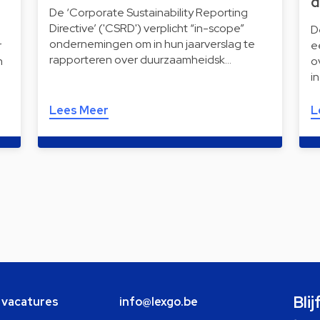
d
De ‘Corporate Sustainability Reporting
Directive’ ('CSRD') verplicht “in-scope”
D
ondernemingen om in hun jaarverslag te
r
e
rapporteren over duurzaamheidsk…
n
o
i
Lees Meer
L
Bli
e vacatures
info@lexgo.be