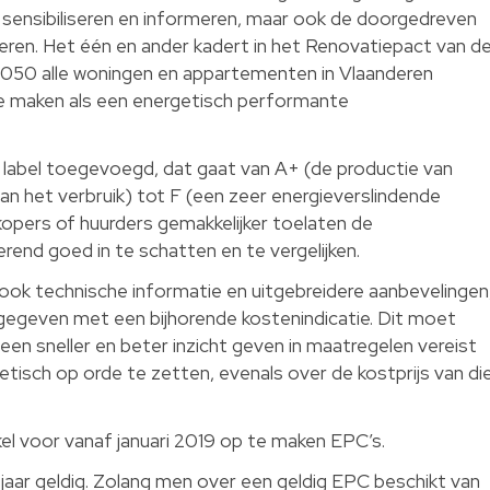
g sensibiliseren en informeren, maar ook de doorgedreven
eren. Het één en ander kadert in het Renovatiepact van d
050 alle woningen en appartementen in Vlaanderen
te maken als een energetisch performante
label toegevoegd, dat gaat van A+ (de productie van
dan het verbruik) tot F (een zeer energieverslindende
kopers of huurders gemakkelijker toelaten de
rend goed in te schatten en te vergelijken.
ok technische informatie en uitgebreidere aanbevelingen
rgegeven met een bijhorende kostenindicatie. Dit moet
een sneller en beter inzicht geven in maatregelen vereist
isch op orde te zetten, evenals over de kostprijs van di
l voor vanaf januari 2019 op te maken EPC’s.
 jaar geldig. Zolang men over een geldig EPC beschikt van