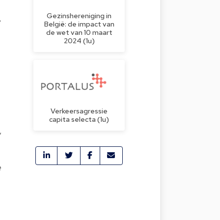
Gezinshereniging in
e
België: de impact van
de wet van 10 maart
2024 (1u)
Verkeersagressie
capita selecta (1u)
,
e