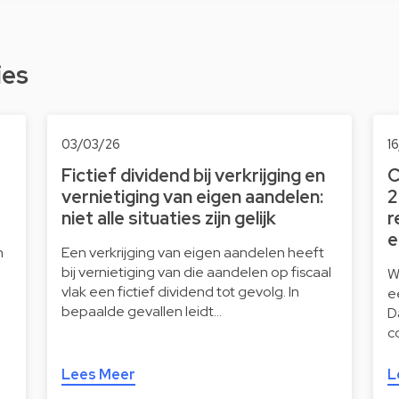
ies
03/03/26
1
Fictief dividend bij verkrijging en
C
vernietiging van eigen aandelen:
2
niet alle situaties zijn gelijk
r
e
n
Een verkrijging van eigen aandelen heeft
bij vernietiging van die aandelen op fiscaal
W
vlak een fictief dividend tot gevolg. In
e
bepaalde gevallen leidt…
D
c
Lees Meer
L