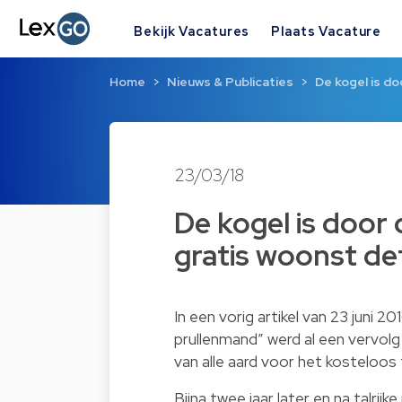
Bekijk Vacatures
Plaats Vacature
Home
Nieuws & Publicaties
De kogel is do
23/03/18
De kogel is door 
gratis woonst def
In een vorig artikel van 23 juni 201
prullenmand
”
werd al een vervolg
van alle aard voor het kosteloos
Bijna twee jaar later en na talrijk