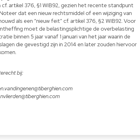
f. artikel 376, §1 WIB92, gezien het recente standpunt
 Noteer dat een nieuw rechtsmiddel of een wijziging van
houwd als een “nieuw feit” cf. artikel 376, §2 WIB92. Voor
ntheffing moet de belastingsplichtige de overbelasting
tie binnen 5 jaar vanaf 1 januari van het jaar waarin de
lagen die gevestigd zijn in 2014 en later zouden hiervoor
 komen.
erecht bij:
len.vandingenen@tiberghien.com
nvlierden@tiberghien.com