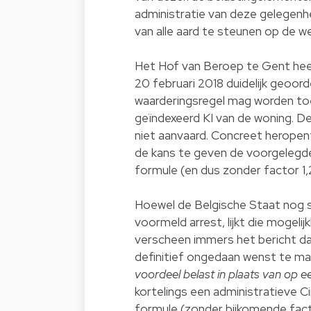
administratie van deze gelegenh
van alle aard te steunen op de we
Het Hof van Beroep te Gent heef
20 februari 2018 duidelijk geoor
waarderingsregel mag worden to
geïndexeerd KI van de woning. De
niet aanvaard. Concreet heropen
de kans te geven de voorgelegde
formule (en dus zonder factor 1,2
Hoewel de Belgische Staat nog s
voormeld arrest, lijkt die mogelij
verscheen immers het bericht dat
definitief ongedaan wenst te ma
voordeel belast in plaats van op 
kortelings een administratieve C
formule (zonder bijkomende facto