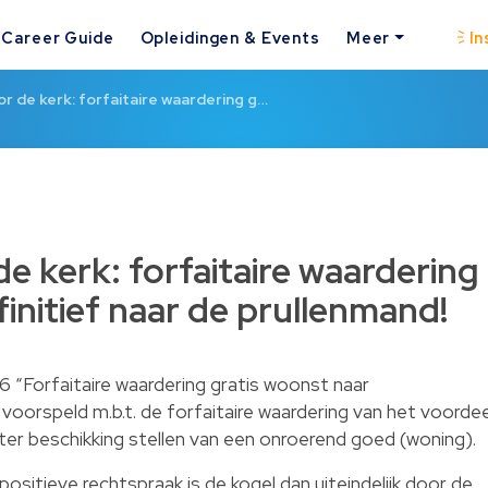
Career Guide
Opleidingen & Events
Meer
In
or de kerk: forfaitaire waardering g…
de kerk: forfaitaire waardering
initief naar de prullenmand!
6 “
Forfaitaire waardering gratis woonst naar
 voorspeld m.b.t. de forfaitaire waardering van het voordee
 ter beschikking stellen van een onroerend goed (woning).
e positieve rechtspraak is de kogel dan uiteindelijk door de