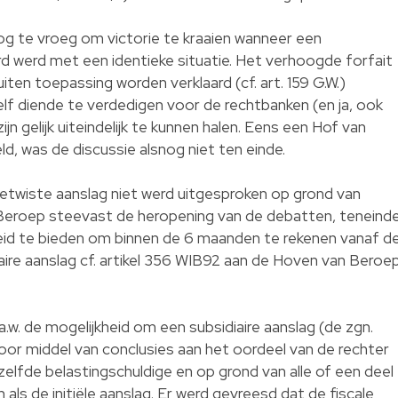
og te vroeg om victorie te kraaien wanneer een
d werd met een identieke situatie. Het verhoogde forfait
buiten toepassing worden verklaard (cf. art. 159 G.W.)
elf diende te verdedigen voor de rechtbanken (en ja, ook
 gelijk uiteindelijk te kunnen halen. Eens een Hof van
d, was de discussie alsnog niet ten einde.
betwiste aanslag niet werd uitgesproken op grond van
 Beroep steevast de heropening van de debatten, teneind
eid te bieden om binnen de 6 maanden te rekenen vanaf d
aire aanslag cf. artikel 356 WIB92 aan de Hoven van Beroe
a.w. de mogelijkheid om een subsidiaire aanslag (de zgn.
oor middel van conclusies aan het oordeel van de rechter
lfde belastingschuldige en op grond van alle of een deel
ls de initiële aanslag. Er werd gevreesd dat de fiscale