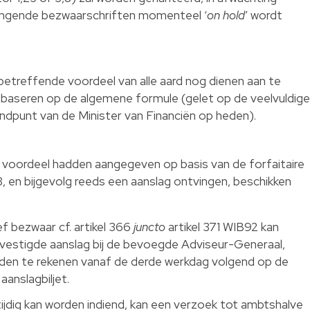
hangende bezwaarschriften momenteel ‘
on hold
’ wordt
 betreffende voordeel van alle aard nog dienen aan te
e baseren op de algemene formule (gelet op de veelvuldige
ndpunt van de Minister van Financiën op heden).
t voordeel hadden aangegeven op basis van de forfaitaire
8, en bijgevolg reeds een aanslag ontvingen, beschikken
f bezwaar cf. artikel 366
juncto
artikel 371 WIB92 kan
vestigde aanslag bij de bevoegde Adviseur-Generaal,
nden te rekenen vanaf de derde werkdag volgend op de
anslagbiljet.
ijdig kan worden indiend, kan een verzoek tot ambtshalve