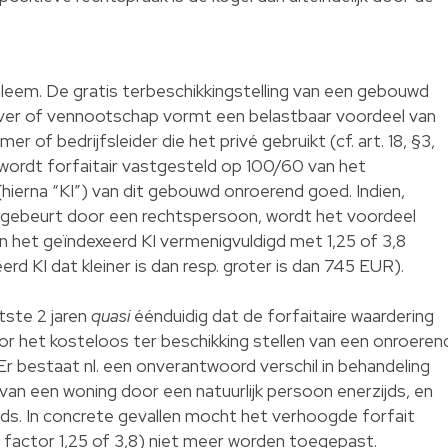
bleem. De gratis terbeschikkingstelling van een gebouwd
er of vennootschap vormt een belastbaar voordeel van
r of bedrijfsleider die het privé gebruikt (cf. art. 18, §3,
wordt forfaitair vastgesteld op 100/60 van het
hierna “KI”) van dit gebouwd onroerend goed. Indien,
ng gebeurt door een rechtspersoon, wordt het voordeel
n het geïndexeerd KI vermenigvuldigd met 1,25 of 3,8
eerd KI dat kleiner is dan resp. groter is dan 745 EUR).
tste 2 jaren
quasi
éénduidig dat de forfaitaire waardering
oor het kosteloos ter beschikking stellen van een onroeren
Er bestaat nl. een onverantwoord verschil in behandeling
 van een woning door een natuurlijk persoon enerzijds, en
ds. In concrete gevallen mocht het verhoogde forfait
 factor 1,25 of 3,8) niet meer worden toegepast.