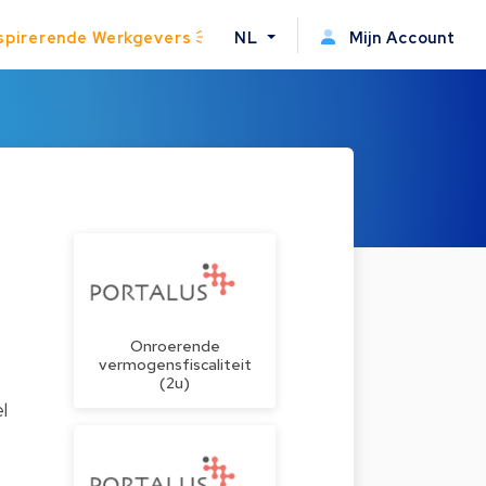
spirerende Werkgevers
NL
Mijn Account
Onroerende
vermogensfiscaliteit
(2u)
l