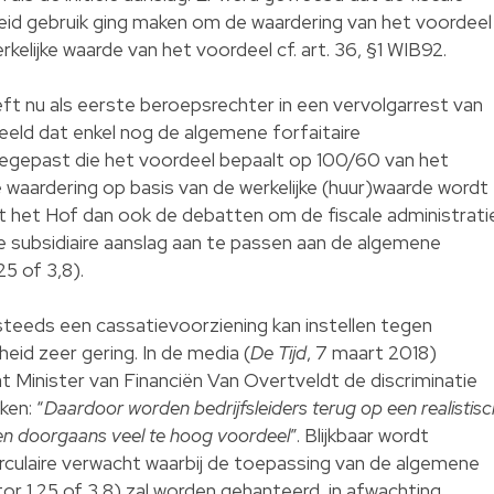
eid gebruik ging maken om de waardering van het voordeel
rkelijke waarde van het voordeel cf. art. 36, §1 WIB92.
t nu als eerste beroepsrechter in een vervolgarrest van
deeld dat enkel nog de algemene forfaitaire
egepast die het voordeel bepaalt op 100/60 van het
 waardering op basis van de werkelijke (huur)waarde wordt
t het Hof dan ook de debatten om de fiscale administrati
 subsidiaire aanslag aan te passen aan de algemene
5 of 3,8).
teeds een cassatievoorziening kan instellen tegen
kheid zeer gering. In de media (
De Tijd
, 7 maart 2018)
 Minister van Financiën Van Overtveldt de discriminatie
ken: “
Daardoor worden bedrijfsleiders terug op een realistisc
een doorgaans veel te hoog voordeel
”. Blijkbaar wordt
irculaire verwacht waarbij de toepassing van de algemene
r 1,25 of 3,8) zal worden gehanteerd, in afwachting