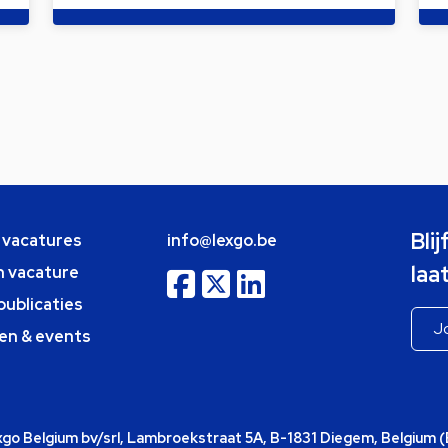
Bli
e vacatures
info@lexgo.be
laa
n vacature
publicaties
en & events
o Belgium bv/srl, Lambroekstraat 5A, B-1831 Diegem, Belgium 