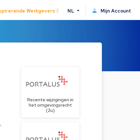
spirerende Werkgevers
NL
Mijn Account
Recente wijzigingen in
het omgevingsrecht
(2u)
r