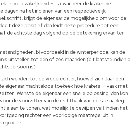
rekte noodzakelijkheid – o.a. wanneer de kraker niet
e dagen na het indienen van een respectievelijk
oekschrift, krijgt de eigenaar de mogelijkheid om voor de
deelt deze positief dan leidt deze procedure tot een
anaf de achtste dag volgend op de betekening ervan ten
 omstandigheden, bijvoorbeeld in de winterperiode, kan de
nis uitstellen tot één of zes maanden (dit laatste indien 
echtspersoon is).
zich wenden tot de vrederechter, hoewel zich daar een
 de eigenaar machteloos toekeek hoe krakers – vaak met
ezetten. Wenste de eigenaar een snelle oplossing, dan kon
 voor de voorzitter van de rechtbank van eerste aanleg.
tie aan te tonen, wat moeilijk te bewijzen valt indien het
ortgeding rechter een voorlopige maatregel uit in
en gronde.