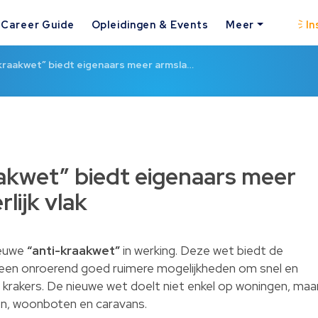
Career Guide
Opleidingen & Events
Meer
In
kraakwet” biedt eigenaars meer armsla…
akwet” biedt eigenaars meer
lijk vlak
ieuwe
“anti-kraakwet”
in werking. Deze wet biedt de
p een onroerend goed ruimere mogelijkheden om snel en
krakers. De nieuwe wet doelt niet enkel op woningen, maa
en, woonboten en caravans.