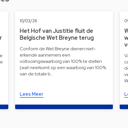
10/03/26
0
Het Hof van Justitie fluit de
W
r
Belgische Wet Breyne terug
w
v
Conform de Wet Breyne dienen niet-
erkende aannemers een
de
V
voltooiingswaarborg van 100% te stellen
de
c
(wat neerkomt op een waarborg van 100%
d
van de totale b…
v
W
Lees Meer
L