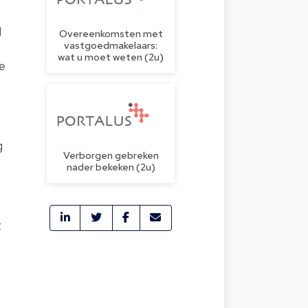
d
Overeenkomsten met
vastgoedmakelaars:
wat u moet weten (2u)
e
g
Verborgen gebreken
nader bekeken (2u)
t