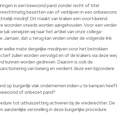
ringen in een bewoond pand zonder recht of titel
 onrechtmatig bezetten van of verblijven in een onbewoon
chtelijk misdrijf. Dit maakt van kraken een voortdurend
dere woorden steeds worden aangehouden. Voor een verder
e luik verwijzen wij naar het artikel van onze collega-
lie Jamaer, dat u terug kan vinden onder de
volgende link.
 in welke mate dergelijke misdrijven voor het betrokken
ffectief zullen worden vervolgd en of de krakers via deze we
and kunnen worden gedreven. Daarom is ook de
 sanctionering van belang en verdient deze een bijzondere
and op burgerlijk vlak ondernemen indien u te kampen heef
 onbewoond of onbezet pand?
dure tot uithuiszetting activeren bij de vrederechter. De
aanzienlijke versnelling in deze burgerlijke procedure.