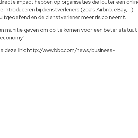
 directe impact hebben op organisaties die louter een onlin
introduceren bij dienstverleners (zoals Airbnb, eBay, ...),
 uitgeoefend en de dienstverlener meer risico neemt.
den munitie geven om op te komen voor een beter statuut
g economy'.
a deze link:
http://www.bbc.com/news/business-