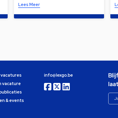
Lees Meer
L
Bli
e vacatures
info@lexgo.be
laa
n vacature
publicaties
en & events