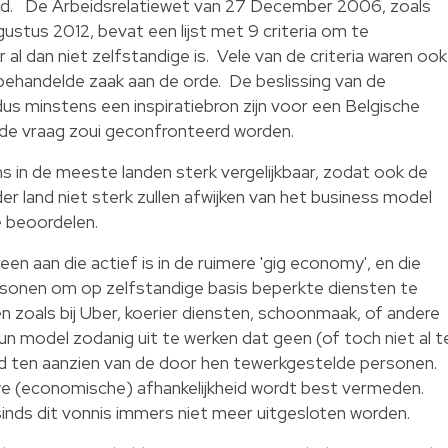
heid. De Arbeidsrelatiewet van 27 December 2006, zoals
ustus 2012, bevat een lijst met 9 criteria om te
al dan niet zelfstandige is. Vele van de criteria waren ook
behandelde zaak aan de orde. De beslissing van de
us minstens een inspiratiebron zijn voor een Belgische
fde vraag zoui geconfronteerd worden.
s in de meeste landen sterk vergelijkbaar, zodat ook de
eder land niet sterk zullen afwijken van het business model
e beoordelen.
en aan die actief is in de ruimere 'gig economy', en die
ersonen om op zelfstandige basis beperkte diensten te
en zoals bij Uber, koerier diensten, schoonmaak, of andere
un model zodanig uit te werken dat geen (of toch niet al t
d ten aanzien van de door hen tewerkgestelde personen.
we (economische) afhankelijkheid wordt best vermeden.
 sinds dit vonnis immers niet meer uitgesloten worden.