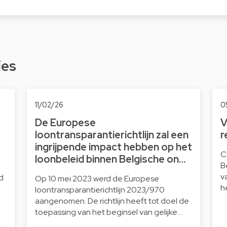
ies
11/02/26
0
De Europese
V
loontransparantierichtlijn zal een
r
ingrijpende impact hebben op het
C
loonbeleid binnen Belgische on…
B
v
d
Op 10 mei 2023 werd de Europese
h
loontransparantierichtlijn 2023/970
aangenomen. De richtlijn heeft tot doel de
toepassing van het beginsel van gelijke…