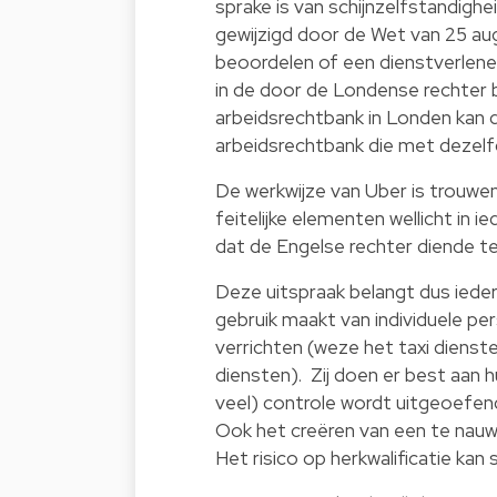
sprake is van schijnzelfstandig
gewijzigd door de Wet van 25 aug
beoordelen of een dienstverlener 
in de door de Londense rechter 
arbeidsrechtbank in Londen kan d
arbeidsrechtbank die met dezel
De werkwijze van Uber is trouwen
feitelijke elementen wellicht in i
dat de Engelse rechter diende t
Deze uitspraak belangt dus iedere
gebruik maakt van individuele p
verrichten (weze het taxi dienst
diensten). Zij doen er best aan h
veel) controle wordt uitgeoefen
Ook het creëren van een te nau
Het risico op herkwalificatie kan