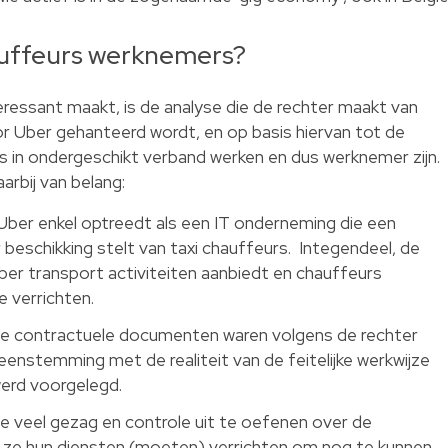
auffeurs werknemers?
eressant maakt, is de analyse die de rechter maakt van
or Uber gehanteerd wordt, en op basis hiervan tot de
s in ondergeschikt verband werken en dus werknemer zijn.
rbij van belang:
 Uber enkel optreedt als een IT onderneming die een
r beschikking stelt van taxi chauffeurs. Integendeel, de
ber transport activiteiten aanbiedt en chauffeurs
 verrichten.
e contractuele documenten waren volgens de rechter
eenstemming met de realiteit van de feitelijke werkwijze
werd voorgelegd.
 veel gezag en controle uit te oefenen over de
p ze hun diensten (moeten) verrichten om nog te kunnen