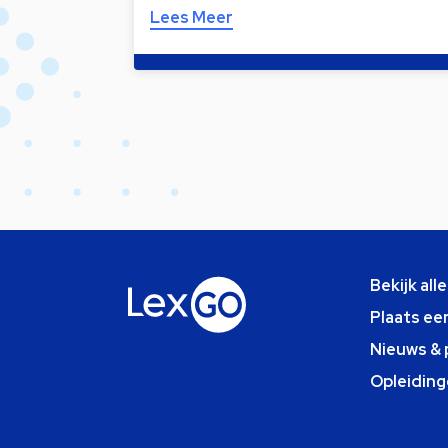
Lees Meer
Bekijk all
Plaats ee
Nieuws & 
Opleiding