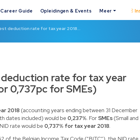
Career Guide
Opleidingen & Events
Meer
In
rest deduction rate for tax year 2018…
 deduction rate for tax year
(or 0,737pc for SMEs)
ear 2018
(accounting years ending between 31 December
h dates included) would be
0,237%
. For
SMEs
(Small and
 NID rate would be
0,737% for tax year 2018
.
§2 of the Belgian Income Tax Code (“BITC”), the NID rate