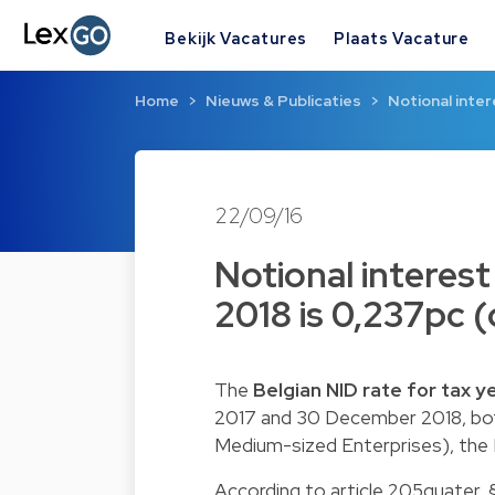
Bekijk Vacatures
Plaats Vacature
Home
Nieuws & Publicaties
Notional inte
22/09/16
Notional interest
2018 is 0,237pc 
The
Belgian NID rate for tax y
2017 and 30 December 2018, bot
Medium-sized Enterprises), the
According to article 205quater, 