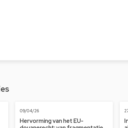
ies
09/04/26
2
Hervorming van het EU-
I
douanerecht: van fragmentatie
a