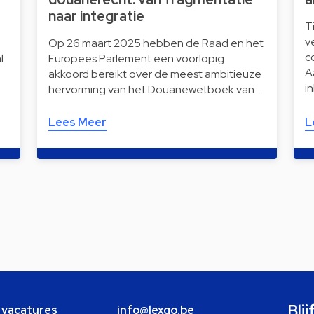
naar integratie
T
v
Op 26 maart 2025 hebben de Raad en het
c
l
Europees Parlement een voorlopig
A
akkoord bereikt over de meest ambitieuze
i
hervorming van het Douanewetboek van …
Lees Meer
L
Bli
e vacatures
info@lexgo.be