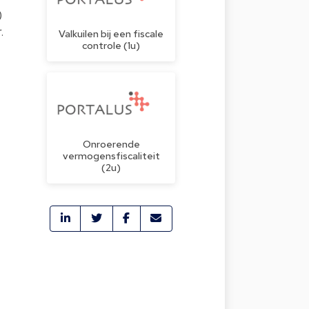
)
.
Valkuilen bij een fiscale
controle (1u)
Onroerende
vermogensfiscaliteit
(2u)