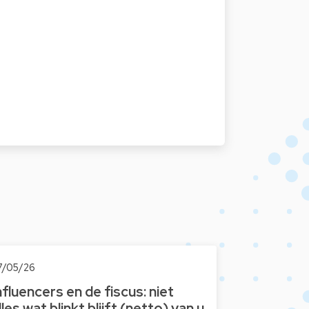
7/05/26
nfluencers en de fiscus: niet
lles wat blinkt blijft (netto) van u