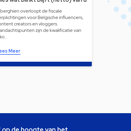
iberghien overloopt de fiscale
erplichtingen voor Belgische influencers,
ontent creators en vloggers.
andachtspunten zijn de kwalificatie van
nko…
ees Meer
jf op de hoogte van het