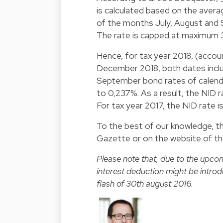
is calculated based on the averag
of the months July, August and 
The rate is capped at maximum 
Hence, for tax year 2018, (acco
December 2018, both dates inclu
September bond rates of calend
to 0,237%. As a result, the NID 
For tax year 2017, the NID rate is
To the best of our knowledge, thi
Gazette or on the website of the
Please note that, due to the upco
interest deduction might be intro
flash of
30th august 2016
.