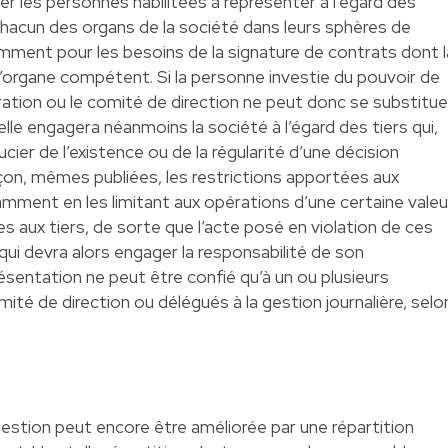
er les personnes habilitées à représenter à l’égard des
chacun des organs de la société dans leurs sphères de
ent pour les besoins de la signature de contrats dont l
l’organe compétent. Si la personne investie du pouvoir de
ration ou le comité de direction ne peut donc se substitue
elle engagera néanmoins la société à l’égard des tiers qui,
cier de l’existence ou de la régularité d’une décision
çon, mêmes publiées, les restrictions apportées aux
mment en les limitant aux opérations d’une certaine valeu
s aux tiers, de sorte que l’acte posé en violation de ces
é qui devra alors engager la responsabilité de son
ésentation ne peut être confié qu’à un ou plusieurs
té de direction ou délégués à la gestion journalière, selo
e gestion peut encore être améliorée par une répartition