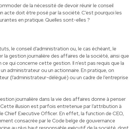
commoder de la nécessité de devoir réunir le conseil
n acte doit être posé par la société. C’est pourquoi les
rantes en pratique. Quelles sont-elles ?
uts, le conseil d’administration ou, le cas échéant, le
la gestion journalière des affaires de la société, ainsi que
 ce qui concerne cette gestion. Il n’est pas requis que la
à un administrateur ou un actionnaire. En pratique, on
eur (l’administrateur-délégué) ou un cadre de l’entreprise
stion journalière dans la vie des affaires donne à penser
 Cette illusion est parfois entretenue par l’attribution à
de Chief Executive Officer. En effet, la function de CEO,
emment consacrée par le Code belge de gouvernance
ncipe au plus haut responsable exécutif de la société, dont