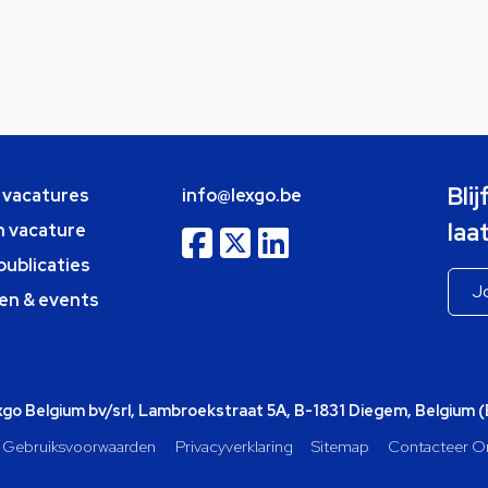
Bli
e vacatures
info@lexgo.be
laa
n vacature
publicaties
en & events
o Belgium bv/srl, Lambroekstraat 5A, B-1831 Diegem, Belgium 
Gebruiksvoorwaarden
Privacyverklaring
Sitemap
Contacteer O