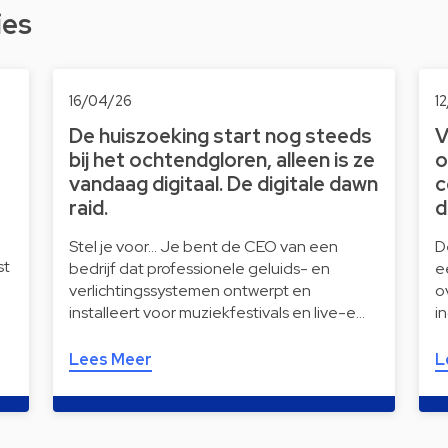
ies
16/04/26
1
De huiszoeking start nog steeds
V
bij het ochtendgloren, alleen is ze
o
vandaag digitaal. De digitale dawn
c
raid.
d
Stel je voor… Je bent de CEO van een
D
st
bedrijf dat professionele geluids- en
e
verlichtingssystemen ontwerpt en
o
installeert voor muziekfestivals en live-e…
i
Lees Meer
L