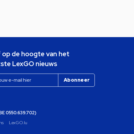
jf op de hoogte van het
tste LexGO nieuws
(BE 0550.639.702)
ns
LexGO.lu