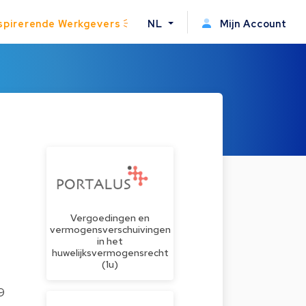
spirerende Werkgevers
NL
Mijn Account
Vergoedingen en
vermogensverschuivingen
in het
huwelijksvermogensrecht
(1u)
9