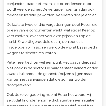
conjunctuurbarometers en sectortendensen door
wordt veel gelachen. De vergaderingen zijn dan ook
meer een traditie geworden. Veel leren doe je er niet.
De laatste twee of drie vergaderingen doet Peter, die
bij één van je concurrenten werkt, wat stroef. Keer op
keer zanikt hij over het verziekte prijsniveau op de
markt. Er wordt geroddeld dat hij een bonus is
misgelopen of misschien wel op de wip zit bij zijn bedrijf
wegens te slechte resultaten.
Peter heeft echter wel een punt. Het gaat inderdaad
niet goed in de sector. De marges staan immers onder
zware druk omdat de grondstofprijzen stijgen maar
klanten niet aanvaarden dat die zomaar worden
doorgerekend.
Ook deze vergadering neemt Peter het woord. Hij
zegt dat hij onder enorme druk staat en een initiatief
moet nemen. Hij bevestigt dat zijn bedrijf vanaf het