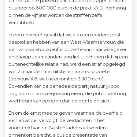
om het aan te passen naar actuele bedragen en komt
dus neer op 600.000 euro in de praktijk). Bij herhaling
binnen de vijf jaar worden die straffen zelfs
verdubbeld.
In een concreet geval dat we al
in een eerdere post
besproken hebben van een West-Vlaamse vrouw die
een vals Facebookprofiel opzette van haar werkgever
en daarop zes maanden lang liet uitschijnen dat hij een
buitenechtelijke relatie had, werd een straf opgelegd
van 7 maanden met uitstel en 550 euro boete
(opnieuw X 6, wat neerkomt op 3.300 euro).
Bovendien kan de benadeelde partij natuurlijk ook
nog een schadevergoeding eisen, die potentieel nog
veel hoger kan oplopen dan de boete op zich.
En om de ernst mee te geven waarmee de overheid
een en ander vervolgt: de verdachten in het
voorbeeld van de Aalsters advocaat worden
binnenkort berecht, aldus de presentatie van