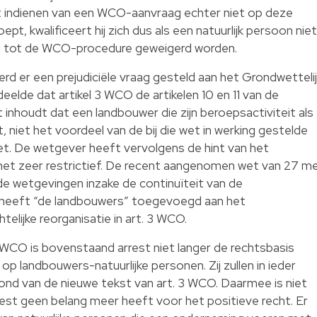
het indienen van een WCO-aanvraag echter niet op deze
pt, kwalificeert hij zich dus als een natuurlijk persoon nie
g tot de WCO-procedure geweigerd worden.
d er een prejudiciële vraag gesteld aan het Grondwetteli
eelde dat artikel 3 WCO de artikelen 10 en 11 van de
inhoudt dat een landbouwer die zijn beroepsactiviteit als
, niet het voordeel van de bij die wet in werking gestelde
t. De wetgever heeft vervolgens de hint van het
 het zeer restrictief. De recent aangenomen wet van 27 me
nde wetgevingen inzake de continuïteit van de
) heeft “de landbouwers” toegevoegd aan het
elijke reorganisatie in art. 3 WCO.
 WCO is bovenstaand arrest niet langer de rechtsbasis
 landbouwers-natuurlijke personen. Zij zullen in ieder
ond van de nieuwe tekst van art. 3 WCO. Daarmee is niet
st geen belang meer heeft voor het positieve recht. Er