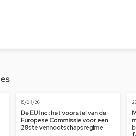
ies
15/04/26
2
De EU Inc.: het voorstel van de
M
Europese Commissie voor een
m
28ste vennootschapsregime
b
f