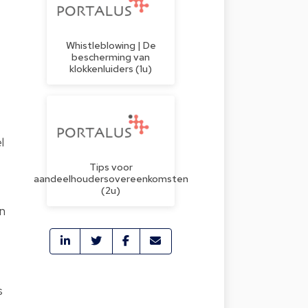
Whistleblowing | De
bescherming van
klokkenluiders (1u)
l
Tips voor
aandeelhoudersovereenkomsten
(2u)
en
s