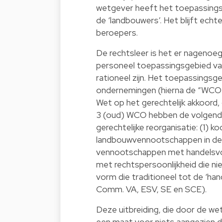
wetgever heeft het toepassings
de ‘landbouwers’. Het blijft echt
beroepers.
De rechtsleer is het er nagenoe
personeel toepassingsgebied van
rationeel zijn. Het toepassingsg
ondernemingen (hierna de “WCO”)
Wet op het gerechtelijk akkoord, 
3 (oud) WCO hebben de volgend
gerechtelijke reorganisatie: (1) koo
landbouwvennootschappen in de zin 
vennootschappen met handelsvorm
met rechtspersoonlijkheid die ni
vorm die traditioneel tot de ‘ha
Comm. VA, ESV, SE en SCE).
Deze uitbreiding, die door de w
een maat voor niets aangezien de