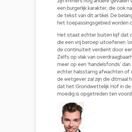
zijn immers nog andere gevallen
een burgerlijk karakter, die ook n
de tekst van dit artikel. De belang
het toepassingsgebied worden o
Het staat echter buiten kijf da
die een vrij beroep uitoefenen ‘
de continuïteit verdient door een
Zelfs op vlak van overdraagbaarhe
meer op een ‘handelsfonds’ dan t
echter halsstarrig afwachten of 
de wetgever zal zijn die ditmaal
dat het Grondwettelijk Hof in de
moedig is opgetreden ten voorde