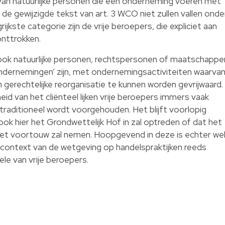
 van natuurlijke personen die een onderneming voeren met
a de gewijzigde tekst van art. 3 WCO niet zullen vallen onde
rijkste categorie zijn de vrije beroepers, die expliciet aan
nttrokken.
t ook natuurlijke personen, rechtspersonen of maatschappe
ondernemingen’ zijn, met ondernemingsactiviteiten waarva
 gerechtelijke reorganisatie te kunnen worden gevrijwaard.
id van het cliënteel lijken vrije beroepers immers vaak
raditioneel wordt voorgehouden. Het blijft voorlopig
ook hier het Grondwettelijk Hof in zal optreden of dat het
 het voortouw zal nemen. Hoopgevend in deze is echter we
 context van de wetgeving op handelspraktijken reeds
le van vrije beroepers.