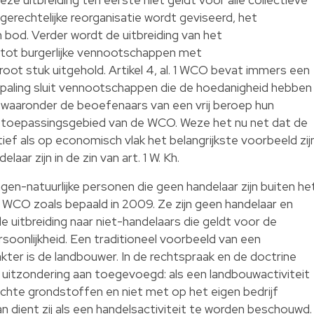
gerechtelijke reorganisatie wordt geviseerd, het
 bod. Verder wordt de uitbreiding van het
tot burgerlijke vennootschappen met
root stuk uitgehold. Artikel 4, al. 1 WCO bevat immers een
bepaling sluit vennootschappen die de hoedanigheid hebben
of waaronder de beoefenaars van een vrij beroep hun
het toepassingsgebied van de WCO. Weze het nu net dat de
ief als op economisch vlak het belangrijkste voorbeeld zij
ar zijn in de zin van art. 1 W. Kh.
gen-natuurlijke personen die geen handelaar zijn buiten he
 WCO zoals bepaald in 2009. Ze zijn geen handelaar en
le uitbreiding naar niet-handelaars die geldt voor de
onlijkheid. Een traditioneel voorbeeld van een
ter is de landbouwer. In de rechtspraak en de doctrine
 uitzondering aan toegevoegd: als een landbouwactiviteit
hte grondstoffen en niet met op het eigen bedrijf
 dient zij als een handelsactiviteit te worden beschouwd.