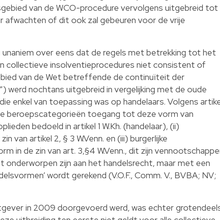
gebied van de WCO-procedure vervolgens uitgebreid tot
er afwachten of dit ook zal gebeuren voor de vrije
g unaniem over eens dat de regels met betrekking tot het
 collectieve insolventieprocedures niet consistent of
ebied van de Wet betreffende de continuïteit der
 werd nochtans uitgebreid in vergelijking met de oude
die enkel van toepassing was op handelaars. Volgens artike
e beroepscategorieën toegang tot deze vorm van
plieden bedoeld in artikel 1 W.Kh. (handelaar), (ii)
van artikel 2, § 3 W.Venn. en (iii) burgerlijke
 in de zin van art. 3,§4 W.Venn., dit zijn vennootschapp
et onderworpen zijn aan het handelsrecht, maar met een
ndelsvormen’ wordt gerekend (V.O.F., Comm. V., BVBA; NV;
etgever in 2009 doorgevoerd werd, was echter grotendeel
ze uitbreiding ten eerste niet geldt voor alle collectieve