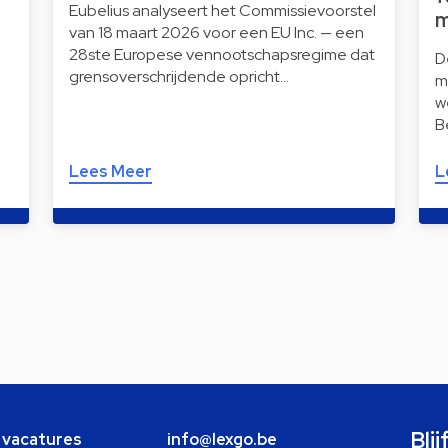
Eubelius analyseert het Commissievoorstel
m
van 18 maart 2026 voor een EU Inc. — een
28ste Europese vennootschapsregime dat
D
grensoverschrijdende opricht…
m
w
B
Lees Meer
L
Bli
e vacatures
info@lexgo.be