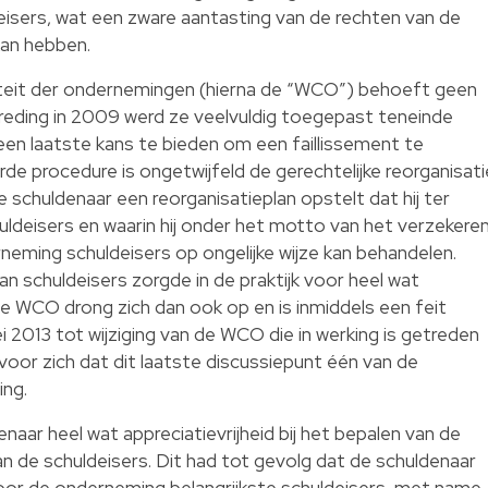
sers, wat een zware aantasting van de rechten van de
kan hebben.
teit der ondernemingen (hierna de “WCO”) behoeft geen
gtreding in 2009 werd ze veelvuldig toegepast teneinde
een laatste kans te bieden om een faillissement te
 procedure is ongetwijfeld de gerechtelijke reorganisati
e schuldenaar een reorganisatieplan opstelt dat hij ter
ldeisers en waarin hij onder het motto van het verzekere
rneming schuldeisers op ongelijke wijze kan behandelen.
van schuldeisers zorgde in de praktijk voor heel wat
e WCO drong zich dan ook op en is inmiddels een feit
2013 tot wijziging van de WCO die in werking is getreden
voor zich dat dit laatste discussiepunt één van de
ing.
ar heel wat appreciatievrijheid bij het bepalen van de
n de schuldeisers. Dit had tot gevolg dat de schuldenaar
 voor de onderneming belangrijkste schuldeisers, met name