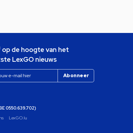
jf op de hoogte van het
tste LexGO nieuws
(BE 0550.639.702)
ns
LexGO.lu