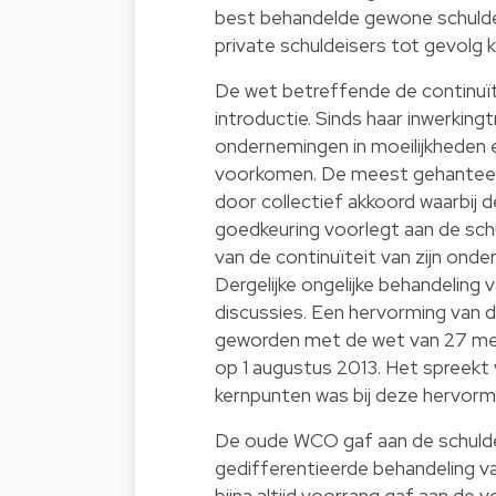
best behandelde gewone schuldei
private schuldeisers tot gevolg 
De wet betreffende de continuï
introductie. Sinds haar inwerkin
ondernemingen in moeilijkheden 
voorkomen. De meest gehanteerde
door collectief akkoord waarbij d
goedkeuring voorlegt aan de schu
van de continuïteit van zijn onde
Dergelijke ongelijke behandeling 
discussies. Een hervorming van d
geworden met de wet van 27 mei 
op 1 augustus 2013. Het spreekt 
kernpunten was bij deze hervorm
De oude WCO gaf aan de schuldena
gedifferentieerde behandeling va
bijna altijd voorrang gaf aan de