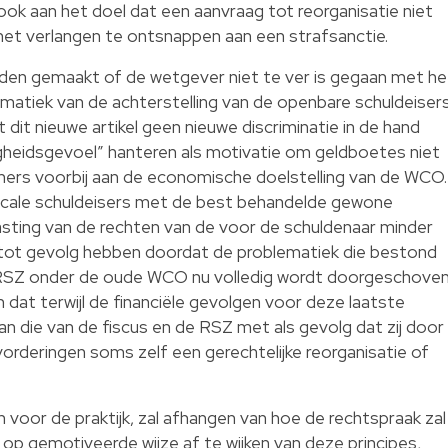
ok aan het doel dat een aanvraag tot reorganisatie niet
het verlangen te ontsnappen aan een strafsanctie.
orden gemaakt of de wetgever niet te ver is gegaan met he
matiek van de achterstelling van de openbare schuldeiser
dit nieuwe artikel geen nieuwe discriminatie in de hand
gheidsgevoel” hanteren als motivatie om geldboetes niet
mers voorbij aan de economische doelstelling van de WCO.
fiscale schuldeisers met de best behandelde gewone
asting van de rechten van de voor de schuldenaar minder
 tot gevolg hebben doordat de problematiek die bestond
e RSZ onder de oude WCO nu volledig wordt doorgeschove
 dat terwijl de financiële gevolgen voor deze laatste
dan die van de fiscus en de RSZ met als gevolg dat zij door
orderingen soms zelf een gerechtelijke reorganisatie of
 voor de praktijk, zal afhangen van hoe de rechtspraak zal
p gemotiveerde wijze af te wijken van deze principes,