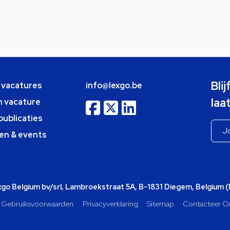
Bli
e vacatures
info@lexgo.be
laa
n vacature
publicaties
en & events
o Belgium bv/srl, Lambroekstraat 5A, B-1831 Diegem, Belgium 
Gebruiksvoorwaarden
Privacyverklaring
Sitemap
Contacteer O