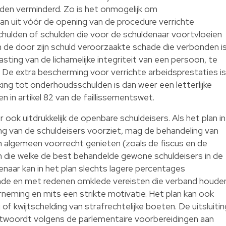
den verminderd. Zo is het onmogelijk om
aan uit vóór de opening van de procedure verrichte
hulden of schulden die voor de schuldenaar voortvloeien
an de door zijn schuld veroorzaakte schade die verbonden i
asting van de lichamelijke integriteit van een persoon, te
. De extra bescherming voor verrichte arbeidsprestaties is
king tot onderhoudsschulden is dan weer een letterlijke
 in artikel 82 van de faillissementswet.
 ook uitdrukkelijk de openbare schuldeisers. Als het plan in
ng van de schuldeisers voorziet, mag de behandeling van
n algemeen voorrecht genieten (zoals de fiscus en de
an die welke de best behandelde gewone schuldeisers in de
naar kan in het plan slechts lagere percentages
ende en met redenen omklede vereisten die verband houde
neming en mits een strikte motivatie. Het plan kan ook
of kwijtschelding van strafrechtelijke boeten. De uitsluitin
ntwoordt volgens de parlementaire voorbereidingen aan