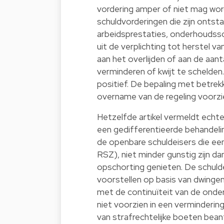
vordering amper of niet mag wor
schuldvorderingen die zijn ontst
arbeidsprestaties, onderhoudssc
uit de verplichting tot herstel v
aan het overlijden of aan de aant
verminderen of kwijt te schelden
positief. De bepaling met betrek
overname van de regeling voorzien
Hetzelfde artikel vermeldt echter
een gedifferentieerde behandeli
de openbare schuldeisers die ee
RSZ), niet minder gunstig zijn d
opschorting genieten. De schulde
voorstellen op basis van dwing
met de continuïteit van de onder
niet voorzien in een vermindering 
van strafrechtelijke boeten bea