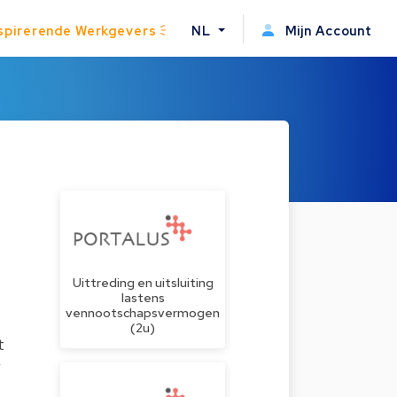
spirerende Werkgevers
NL
Mijn Account
Uittreding en uitsluiting
lastens
vennootschapsvermogen
(2u)
t
r