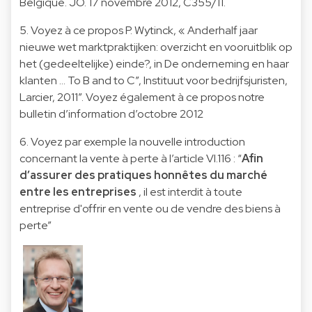
Belgique. JO. 17 novembre 2012, C355/11.
5. Voyez à ce propos P. Wytinck, « Anderhalf jaar
nieuwe wet marktpraktijken: overzicht en vooruitblik op
het (gedeeltelijke) einde?, in De onderneming en haar
klanten … To B and to C”, Instituut voor bedrijfsjuristen,
Larcier, 2011”. Voyez également à ce propos notre
bulletin d’information d’octobre 2012
6. Voyez par exemple la nouvelle introduction
concernant la vente à perte à l’article VI.116 : “
Afin
d’assurer des pratiques honnêtes du marché
entre les entreprises
, il est interdit à toute
entreprise d'offrir en vente ou de vendre des biens à
perte”