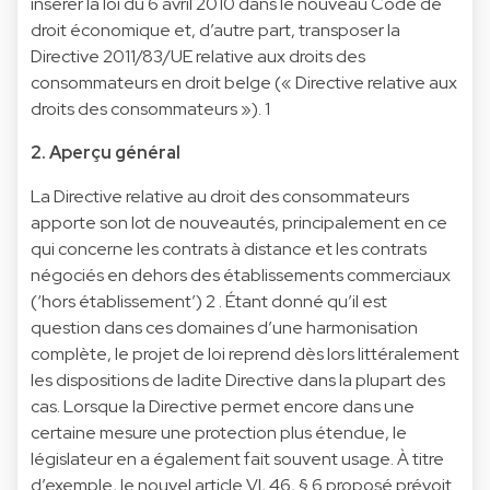
insérer la loi du 6 avril 2010 dans le nouveau Code de
droit économique et, d’autre part, transposer la
Directive 2011/83/UE relative aux droits des
consommateurs en droit belge (« Directive relative aux
droits des consommateurs »).
1
2. Aperçu général
La Directive relative au droit des consommateurs
apporte son lot de nouveautés, principalement en ce
qui concerne les contrats à distance et les contrats
négociés en dehors des établissements commerciaux
(‘hors établissement’)
2
. Étant donné qu’il est
question dans ces domaines d’une harmonisation
complète, le projet de loi reprend dès lors littéralement
les dispositions de ladite Directive dans la plupart des
cas. Lorsque la Directive permet encore dans une
certaine mesure une protection plus étendue, le
législateur en a également fait souvent usage. À titre
d’exemple, le nouvel article VI, 46, § 6 proposé prévoit