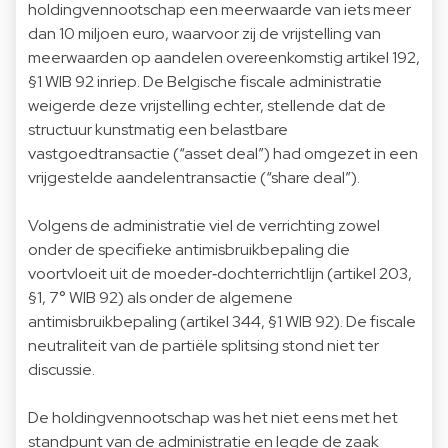
holdingvennootschap een meerwaarde van iets meer
dan 10 miljoen euro, waarvoor zij de vrijstelling van
meerwaarden op aandelen overeenkomstig artikel 192,
§1 WIB 92 inriep. De Belgische fiscale administratie
weigerde deze vrijstelling echter, stellende dat de
structuur kunstmatig een belastbare
vastgoedtransactie (“asset deal”) had omgezet in een
vrijgestelde aandelentransactie (“share deal”).
Volgens de administratie viel de verrichting zowel
onder de specifieke antimisbruikbepaling die
voortvloeit uit de moeder‑dochterrichtlijn (artikel 203,
§1, 7° WIB 92) als onder de algemene
antimisbruikbepaling (artikel 344, §1 WIB 92). De fiscale
neutraliteit van de partiële splitsing stond niet ter
discussie.
De holdingvennootschap was het niet eens met het
standpunt van de administratie en legde de zaak