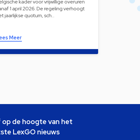
elgische kader voor vrijwillige overuren
anaf 1 april 2026. De regeling verhoogt
et jaarlijkse quotum, sch…
ees Meer
jf op de hoogte van het
tste LexGO nieuws