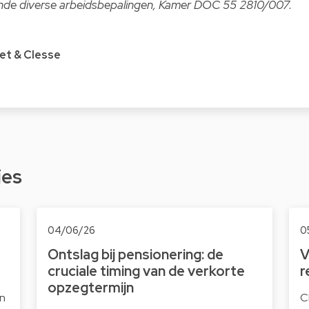
de diverse arbeidsbepalingen, Kamer DOC 55 2810/007.
et & Clesse
ies
04/06/26
0
Ontslag bij pensionering: de
V
cruciale timing van de verkorte
r
opzegtermijn
n
C