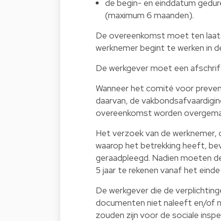
de begin- en einddatum gedu
(maximum 6 maanden).
De overeenkomst moet ten laats
werknemer begint te werken in d
De werkgever moet een afschrif
Wanneer het comité voor prevent
daarvan, de vakbondsafvaardigin
overeenkomst worden overgema
Het verzoek van de werknemer, o
waarop het betrekking heeft, be
geraadpleegd. Nadien moeten d
5 jaar te rekenen vanaf het eind
De werkgever die de verplichtin
documenten niet naleeft en/of n
zouden zijn voor de sociale insp