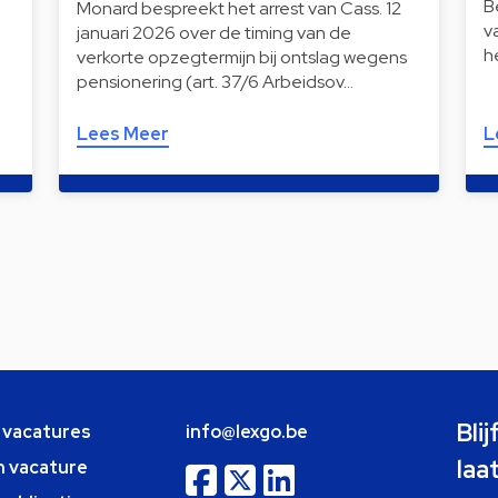
B
Monard bespreekt het arrest van Cass. 12
v
januari 2026 over de timing van de
h
verkorte opzegtermijn bij ontslag wegens
pensionering (art. 37/6 Arbeidsov…
Lees Meer
L
Bli
e vacatures
info@lexgo.be
laa
n vacature