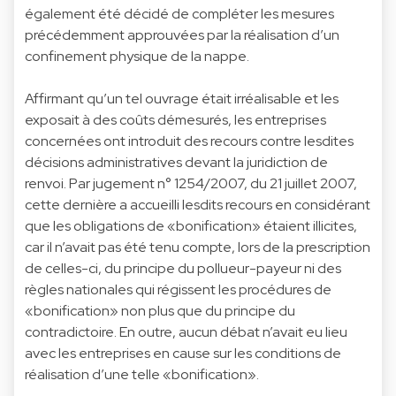
également été décidé de compléter les mesures
précédemment approuvées par la réalisation d’un
confinement physique de la nappe.
Affirmant qu’un tel ouvrage était irréalisable et les
exposait à des coûts démesurés, les entreprises
concernées ont introduit des recours contre lesdites
décisions administratives devant la juridiction de
renvoi. Par jugement n° 1254/2007, du 21 juillet 2007,
cette dernière a accueilli lesdits recours en considérant
que les obligations de «bonification» étaient illicites,
car il n’avait pas été tenu compte, lors de la prescription
de celles-ci, du principe du pollueur-payeur ni des
règles nationales qui régissent les procédures de
«bonification» non plus que du principe du
contradictoire. En outre, aucun débat n’avait eu lieu
avec les entreprises en cause sur les conditions de
réalisation d’une telle «bonification».