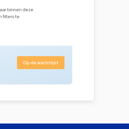
baar binnen deze
filters te
Op de wachtlijst