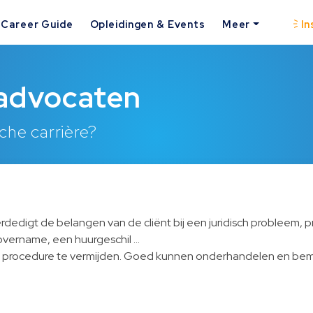
Career Guide
Opleidingen & Events
Meer
In
 advocaten
che carrière?
edigt de belangen van de cliënt bij een juridisch probleem, pri
overname, een huurgeschil …
 procedure te vermijden. Goed kunnen onderhandelen en bemid