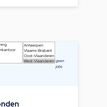
geen
jobs
onden