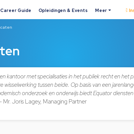
Career Guide
Opleidingen & Events
Meer
In
ocaten
ten
en kantoor met specialisaties in het publiek recht en het p
e wisselwerking tussen beide. Op basis van een jarenlang
cademisch onderzoek en onderwijs biedt Equator diensten
– Mr. Joris Lagey, Managing Partner