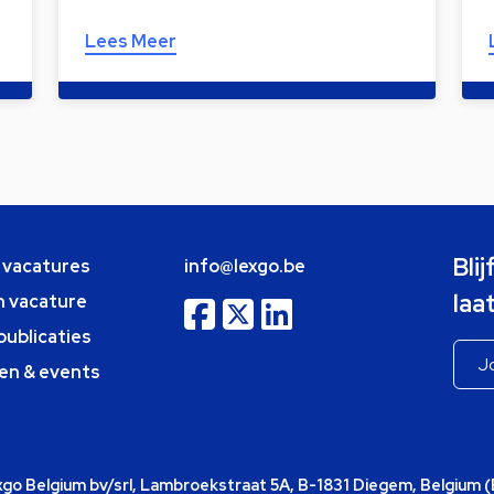
Lees Meer
Bli
e vacatures
info@lexgo.be
laa
n vacature
publicaties
en & events
o Belgium bv/srl, Lambroekstraat 5A, B-1831 Diegem, Belgium 