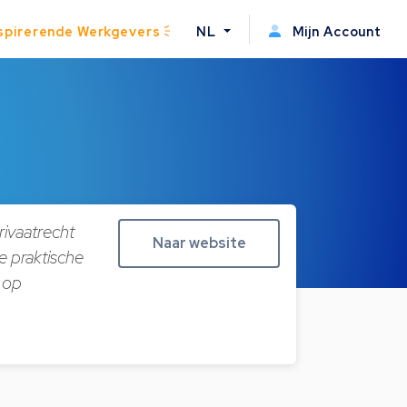
spirerende Werkgevers
NL
Mijn Account
rivaatrecht
Naar website
e praktische
 op