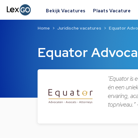
Bekijk Vacatures
Plaats Vacature
Home
Juridische vacatures
Equator Adv
Equator Advoca
"Equator is e
én een uniek
ervaring, a
topniveau.”