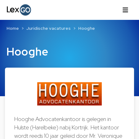
Home
Juridische vacatures
Hooghe
Hooghe
Hooghe Advocatenkantoor is gelegen in
Hulste (Harelbeke) nabij Kortrijk. Het kantoor
wordt reeds 10 jaar geleid door Mr. Veronique