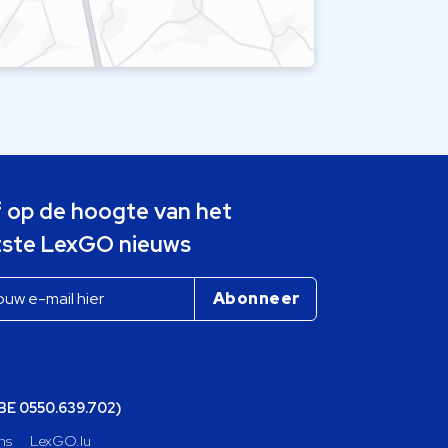
jf op de hoogte van het
tste LexGO nieuws
(BE 0550.639.702)
ns
LexGO.lu