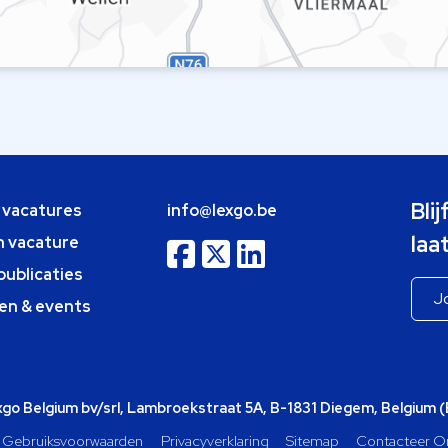
Bli
e vacatures
info@lexgo.be
laa
n vacature
publicaties
en & events
o Belgium bv/srl, Lambroekstraat 5A, B-1831 Diegem, Belgium 
Gebruiksvoorwaarden
Privacyverklaring
Sitemap
Contacteer O