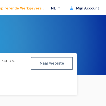
spirerende Werkgevers
NL
Mijn Account
t kantoor
Naar website