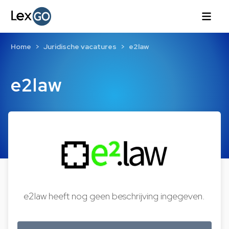
Home
Juridische vacatures
e2law
e2law
e2law heeft nog geen beschrijving ingegeven.