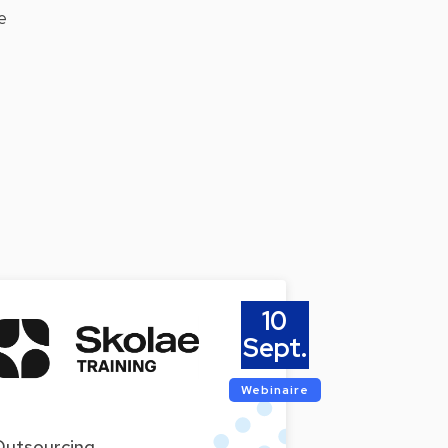
e
10
Sept.
Webinaire
Outsourcing