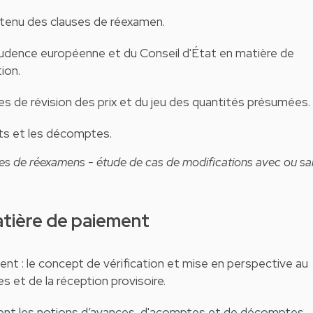
ntenu des clauses de réexamen.
sprudence européenne et du Conseil d'État en matière de
ion.
ses de révision des prix et du jeu des quantités présumées.
ts et les décomptes.
uses de réexamens - étude de cas de modifications avec ou sa
matière de paiement
nt : le concept de vérification et mise en perspective au
s et de la réception provisoire.
ment les notions d’avances, d'acomptes et de décomptes.