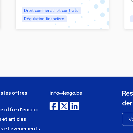
Droit commercial et contrats
Régulation financière
Res
s les offres
info@lexgo.be
der
ne offre d'emploi
 et articles
ns et événements