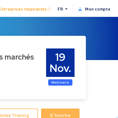
Entreprises Inspirantes
FR
Mon compte
19
Nov.
Webinaire
Skolae Training
S 'inscrire