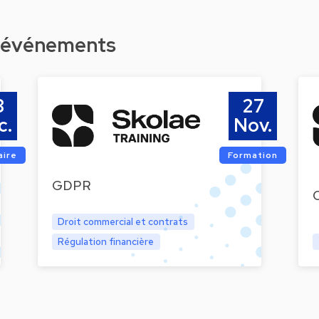
d'événements
8
27
c.
Nov.
aire
Formation
GDPR
Droit commercial et contrats
Régulation financière