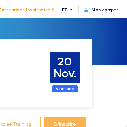
Entreprises Inspirantes
FR
Mon compte
20
Nov.
Webinaire
Skolae Training
S 'inscrire