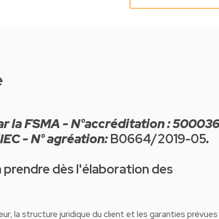
e
l'IEC - N° agréation:
B0664/2019-05
.
à prendre dès l'élaboration des
eur, la structure juridique du client et les garanties prévues